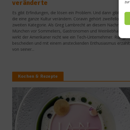
veränderte
zur
Es gibt Erfindungen, die lösen ein Problem. Und dann gibt es je
die eine ganze Kultur verändern. Coravin gehört zweifellos zur
zweiten Kategorie. Als Greg Lambrecht an diesem Nachmittag 
München vor Sommeliers, Gastronomen und Weinliebhabern s
wirkt der Amerikaner nicht wie ein Tech-Unternehmer. Ruhig,
bescheiden und mit einem ansteckenden Enthusiasmus erzählt
von seiner...
Kochen & Rezepte