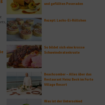
es
und gefüllten Poveraden
t
Rezept: Lachs-Ei-Röllchen
nts,
So bildet sich eine krosse
ie
Schweinebratenkruste
Beachcomber – Alles über das
Restaurant Heinz Beck im Forte
Village Resort
Was ist der Unterschied