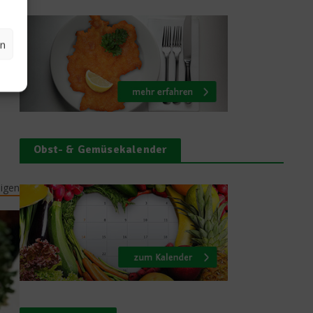
en
Obst- & Gemüsekalender
eigen