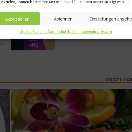
ückziehst, können bestimmte Merkmale und Funktionen beeinträchtigt werden.
ne,
Akzeptieren
Ablehnen
Einstellungen anseh
The World’s 50 Best Restaurants
in
Awards 2026 in Lima
teht,
Cookie-Richtlinie
Datenschutzbestimmungen
Impressum
 er
Kategorie anz