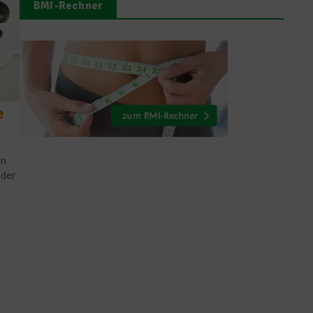
BMI-Rechner
e
on
 der