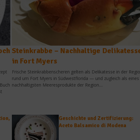
och
Steinkrabbe – Nachhaltige Delikatess
in Fort Myers
zept
Frische Steinkrabbenscheren gelten als Delikatesse in der Regi
rund um Fort Myers in Südwestflorida — und zugleich als eines
 Buch
nachhaltigsten Meeresprodukte der Region....
st
ion,
Geschichte und Zertifizierung:
Aceto Balsamico di Modena