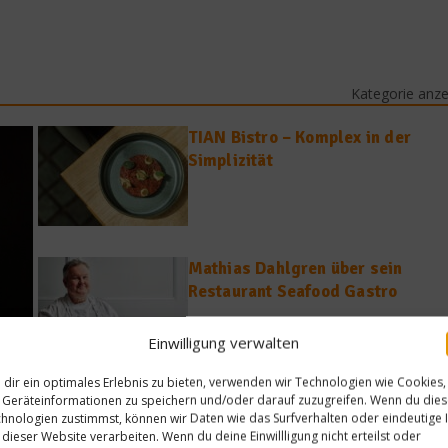
Kategorie anz
TIAN Bistro – Komplex in der
Simplizität
Getränke
Harrison Ford: „Wenn
mir jemand Tee bringt,
Mathias Dahlgren über sein
Restaurant Seafood Gastro
bin ich enttäuscht“
1. April 2025
Einwilligung verwalten
dir ein optimales Erlebnis zu bieten, verwenden wir Technologien wie Cookies,
Zu Besuch im Seafood Gastro von
Geräteinformationen zu speichern und/oder darauf zuzugreifen. Wenn du die
tig
hnologien zustimmst, können wir Daten wie das Surfverhalten oder eindeutige 
Mathias Dahlgren
 dieser Website verarbeiten. Wenn du deine Einwillligung nicht erteilst oder