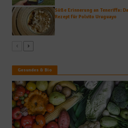
Süße Erinnerung an Teneriffa: D
Rezept für Polvito Uruguayo
Gesundes & Bio