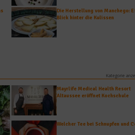
as
Die Herstellung von Manchego: E
Blick hinter die Kulissen
Kategorie anz
Mayrlife Medical Health Resort
Altaussee eröffnet Kochschule
Welcher Tee bei Schnupfen und C