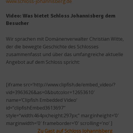
www.schloss-johannisberg.de
Video: Was bietet Schloss Johannisberg dem
Besucher
Wir sprachen mit Domänenverwalter Christian Witte,
der die bewegte Geschichte des Schlosses
zusammenfasst und über das umfangreiche aktuelle
Angebot auf dem Schloss spricht:
[iframe src=’http://www.clipfish.de/embed_video/?
vid=3963626&as=0&butcolor=12653610′
name=’Clipfish Embedded Video‘
id=“clipfishEmbed3613697″
style=“width:464px;height:297px;“ marginheight=’0′
marginwidth=’0′ frameborder=’0′ scrolling=’no‘ ]
Zu Gast auf Schloss Johannisberg