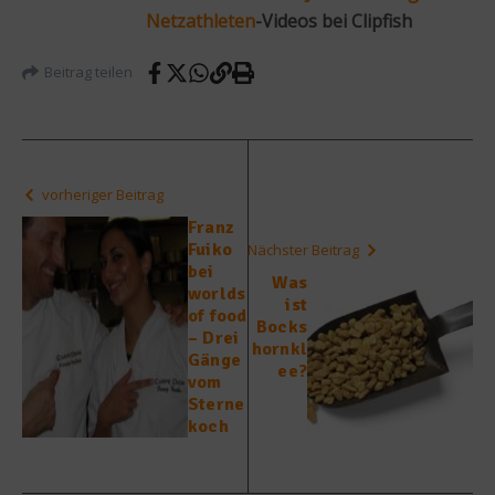
Netzathleten
-Videos bei Clipfish
Beitrag teilen
vorheriger Beitrag
Franz
Fuiko
Nächster Beitrag
bei
Was
worlds
ist
of food
Bocks
– Drei
hornkl
Gänge
ee?
vom
Sterne
koch