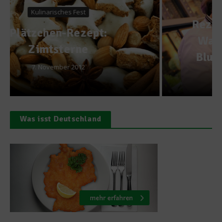
Rezepte
Rezept: Thunfischsteak auf
Wasabigurkennudeln mit
Blumenkohl-Kokospürree
11. März 2014
Was isst Deutschland