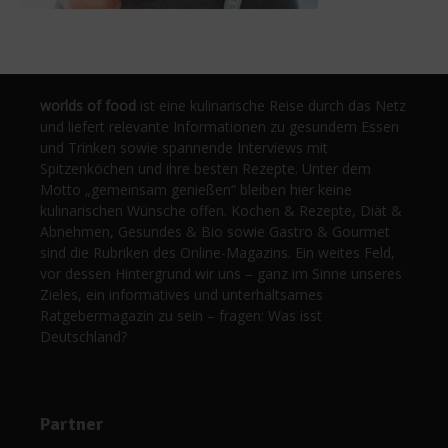
worlds of food
ist eine kulinarische Reise durch das Netz
und liefert relevante Informationen zu gesundem Essen
und Trinken sowie spannende Interviews mit
Spitzenköchen und ihre besten Rezepte. Unter dem
Motto „gemeinsam genießen“ bleiben hier keine
kulinarischen Wünsche offen. Kochen & Rezepte, Diät &
Abnehmen, Gesundes & Bio sowie Gastro & Gourmet
sind die Rubriken des Online-Magazins. Ein weites Feld,
vor dessen Hintergrund wir uns – ganz im Sinne unseres
Zieles, ein informatives und unterhaltsames
Ratgebermagazin zu sein – fragen: Was isst
Deutschland?
Partner