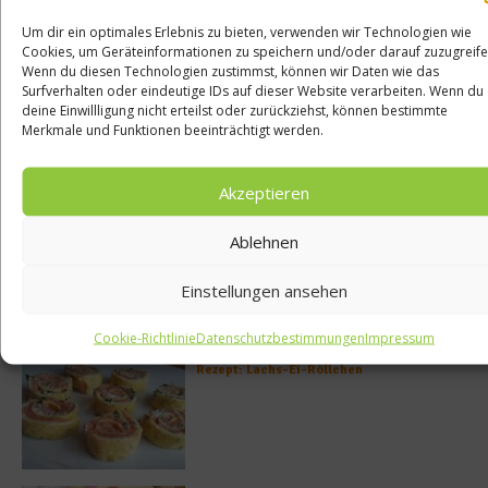
Um dir ein optimales Erlebnis zu bieten, verwenden wir Technologien wie
Cookies, um Geräteinformationen zu speichern und/oder darauf zuzugreife
Wenn du diesen Technologien zustimmst, können wir Daten wie das
Surfverhalten oder eindeutige IDs auf dieser Website verarbeiten. Wenn du
deine Einwillligung nicht erteilst oder zurückziehst, können bestimmte
Merkmale und Funktionen beeinträchtigt werden.
Akzeptieren
Meistgelesen
Ablehnen
Rezept: Deichlammrücken in der
Brotkruste auf Tomatenconfit und
gefüllten Poveraden
Einstellungen ansehen
Cookie-Richtlinie
Datenschutzbestimmungen
Impressum
Rezept: Lachs-Ei-Röllchen