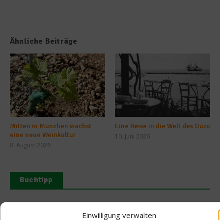
Ähnliche Beiträge
Mitten in München wächst
Eine Reise in die Welt des Ouzo
eine neue Weinkultur
10. Juni 2026
8. August 2026
Buchtipp
Einwilligung verwalten