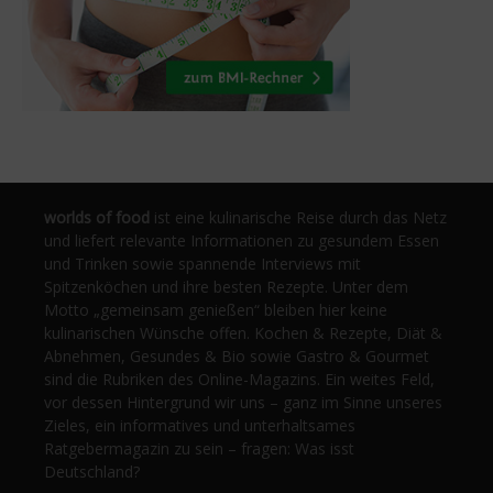
worlds of food
ist eine kulinarische Reise durch das Netz
und liefert relevante Informationen zu gesundem Essen
und Trinken sowie spannende Interviews mit
Spitzenköchen und ihre besten Rezepte. Unter dem
Motto „gemeinsam genießen“ bleiben hier keine
kulinarischen Wünsche offen. Kochen & Rezepte, Diät &
Abnehmen, Gesundes & Bio sowie Gastro & Gourmet
sind die Rubriken des Online-Magazins. Ein weites Feld,
vor dessen Hintergrund wir uns – ganz im Sinne unseres
Zieles, ein informatives und unterhaltsames
Ratgebermagazin zu sein – fragen: Was isst
Deutschland?