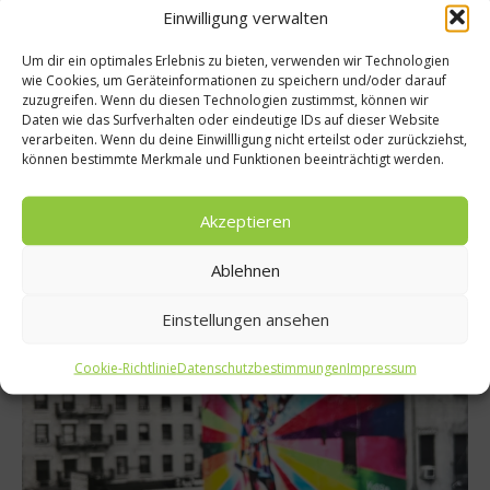
Einwilligung verwalten
Um dir ein optimales Erlebnis zu bieten, verwenden wir Technologien
wie Cookies, um Geräteinformationen zu speichern und/oder darauf
zuzugreifen. Wenn du diesen Technologien zustimmst, können wir
Rezepte
Daten wie das Surfverhalten oder eindeutige IDs auf dieser Website
Malediven-Rezept: Kokosnuss Panna Cotta
verarbeiten. Wenn du deine Einwillligung nicht erteilst oder zurückziehst,
können bestimmte Merkmale und Funktionen beeinträchtigt werden.
Das maledivische Familienunternehmen Coco Collection trägt
die Kokosnuss nicht nur im Namen, sondern setzt auch in
Akzeptieren
ihren luxuriösen und nachhaltig bewirtschafteten Resorts auf
deren kulinarische und gesundheitliche Superkräfte. So wie bei
Ablehnen
dem exotischen Dessert-Traum Kokosnuss Panna Cotta mit
gerösteter frischer Kokosnuss und Maracujakernen....
Einstellungen ansehen
Weiterlesen
Cookie-Richtlinie
Datenschutzbestimmungen
Impressum