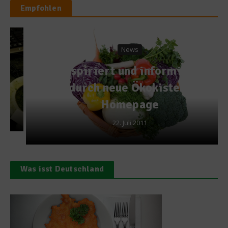
Empfohlen
News
Inspiriert und informiert
durch neue Ökokisten-
Homepage
22. Juli 2011
Was isst Deutschland