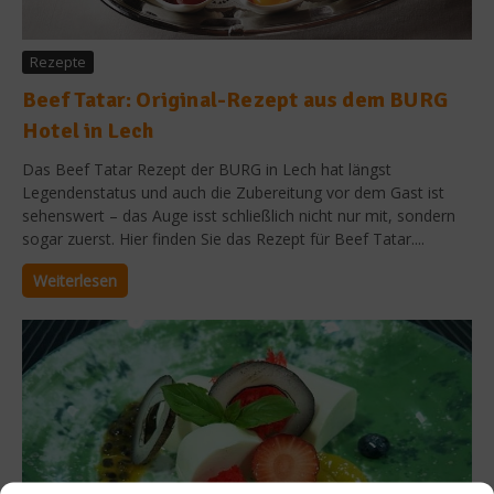
Rezepte
Beef Tatar: Original-Rezept aus dem BURG
Hotel in Lech
Das Beef Tatar Rezept der BURG in Lech hat längst
Legendenstatus und auch die Zubereitung vor dem Gast ist
sehenswert – das Auge isst schließlich nicht nur mit, sondern
sogar zuerst. Hier finden Sie das Rezept für Beef Tatar....
Weiterlesen