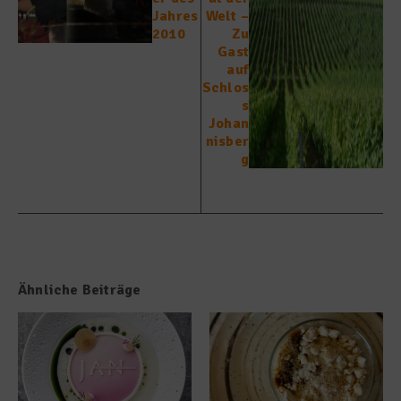
Jahres
Welt –
2010
Zu
Gast
auf
Schlos
s
Johan
nisber
g
Ähnliche Beiträge