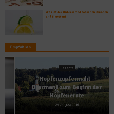
Was ist der Unterschied zwischen Limonen
und Limetten?
Empfohlen
Rezepte
Hopfenzupfermahl –
Biermenü zum Beginn der
Hopfenernte
29. August 2016