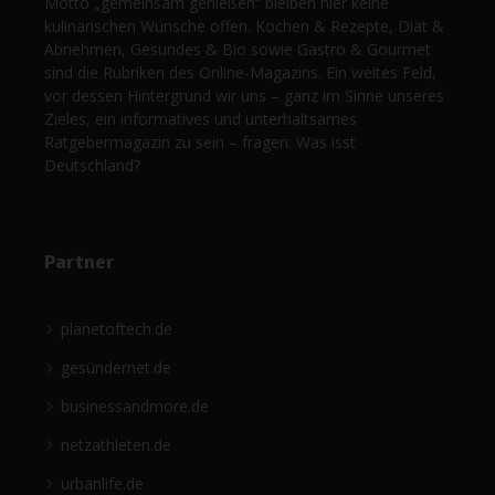
Motto „gemeinsam genießen“ bleiben hier keine
kulinarischen Wünsche offen. Kochen & Rezepte, Diät &
Abnehmen, Gesundes & Bio sowie Gastro & Gourmet
sind die Rubriken des Online-Magazins. Ein weites Feld,
vor dessen Hintergrund wir uns – ganz im Sinne unseres
Zieles, ein informatives und unterhaltsames
Ratgebermagazin zu sein – fragen: Was isst
Deutschland?
Partner
planetoftech.de
gesündernet.de
businessandmore.de
netzathleten.de
urbanlife.de