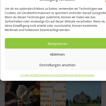
name=’Clipfish Embedded Video‘
id=“clipfishEmbed3615773″
Um dir ein optimales Erlebnis zu bieten, verwenden wir Technologien wie
Cookies, um Geräteinformationen zu speichern und/oder darauf zuzugreife
style=“width:464px;height:297px;“ marginheight=’0′
Wenn du diesen Technologien zustimmst, können wir Daten wie das
marginwidth=’0′ frameborder=’0′ scrolling=’no‘ ]
Surfverhalten oder eindeutige IDs auf dieser Website verarbeiten. Wenn du
deine Einwillligung nicht erteilst oder zurückziehst, können bestimmte
Franz Fuiko kocht für worlds of …
von
Merkmale und Funktionen beeinträchtigt werden.
Clipfish
Akzeptieren
Beitrag teilen
Ablehnen
Einstellungen ansehen
vorheriger Beitrag
Nächster Beitrag
Cookie-Richtlinie
Datenschutzbestimmungen
Impressum
Intervi
Das
ew mit
ältest
Alexan
e
dra
Rieslin
Lang,
g-
Patissi
Weing
er des
ut der