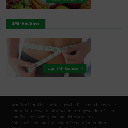
BMI-Rechner
worlds of food
ist eine kulinarische Reise durch das Netz
und liefert relevante Informationen zu gesundem Essen
und Trinken sowie spannende Interviews mit
Spitzenköchen und ihre besten Rezepte. Unter dem