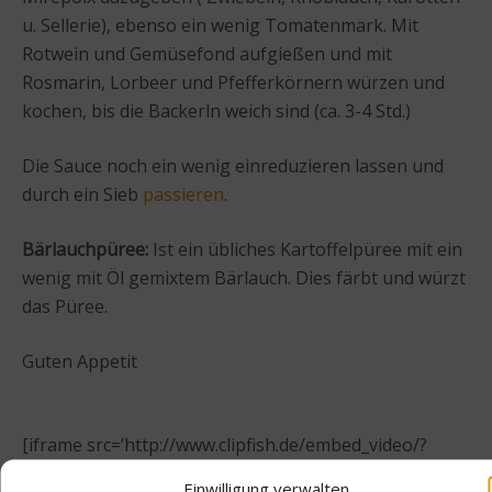
u. Sellerie), ebenso ein wenig Tomatenmark. Mit
Rotwein und Gemüsefond aufgießen und mit
Rosmarin, Lorbeer und Pfefferkörnern würzen und
kochen, bis die Backerln weich sind (ca. 3-4 Std.)
Die Sauce noch ein wenig einreduzieren lassen und
durch ein Sieb
passieren
.
Bärlauchpüree:
Ist ein übliches Kartoffelpüree mit ein
wenig mit Öl gemixtem Bärlauch. Dies färbt und würzt
das Püree.
Guten Appetit
[iframe src=’http://www.clipfish.de/embed_video/?
vid=3963626&as=0&butcolor=12653610′
Einwilligung verwalten