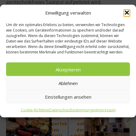
gentechnikfreies Saatgut aufgelistet wird.
Einwilligung verwalten
Wer im eigenen Beet nicht mit Hybridsamen arbeiten
möchte, sollte auf samenfeste Sorten achten: Das
Um dir ein optimales Erlebnis zu bieten, verwenden wir Technologien
wie Cookies, um Geräteinformationen zu speichern und/oder darauf
kann zwar eine weniger ertragreiche Ernte mit sich
zuzugreifen. Wenn du diesen Technologien zustimmst, können wir
ziehen, die Samen aus den geernteten Früchten
Daten wie das Surfverhalten oder eindeutige IDs auf dieser Website
verarbeiten. Wenn du deine Einwillligung nicht erteilst oder zurückziehst,
können aber im Folgejahr wieder ausgesät werden.
können bestimmte Merkmale und Funktionen beeinträchtigt werden.
Beitrag teilen
Akzeptieren
Ablehnen
Einstellungen ansehen
vorheriger Beitrag
Nächster Beitrag
Tipps
VIP-
Cookie-Richtlinie
Datenschutzbestimmungen
Impressum
für
Woche
den
nende
perfek
auf
ten
der