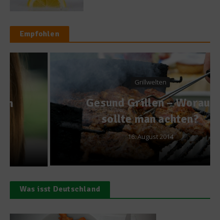
Empfohlen
Grillwelten
Gesund Grillen – Worauf
sollte man achten?
16. August 2014
Was isst Deutschland