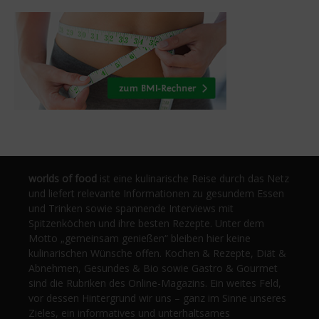
worlds of food
ist eine kulinarische Reise durch das Netz
und liefert relevante Informationen zu gesundem Essen
und Trinken sowie spannende Interviews mit
Spitzenköchen und ihre besten Rezepte. Unter dem
Motto „gemeinsam genießen“ bleiben hier keine
kulinarischen Wünsche offen. Kochen & Rezepte, Diät &
Abnehmen, Gesundes & Bio sowie Gastro & Gourmet
sind die Rubriken des Online-Magazins. Ein weites Feld,
vor dessen Hintergrund wir uns – ganz im Sinne unseres
Zieles, ein informatives und unterhaltsames