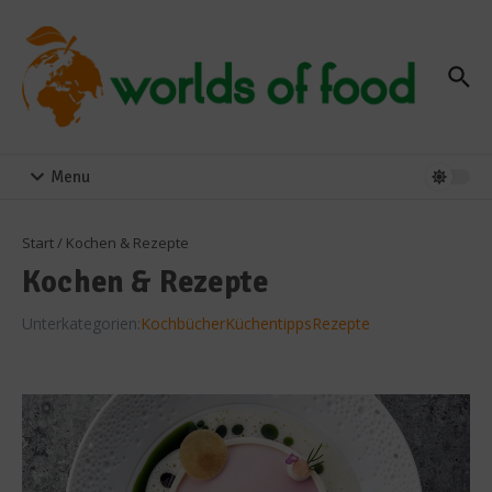
Zum Inhalt springen
Menu
Start
/
Kochen & Rezepte
Kochen & Rezepte
Unterkategorien:
Kochbücher
Küchentipps
Rezepte