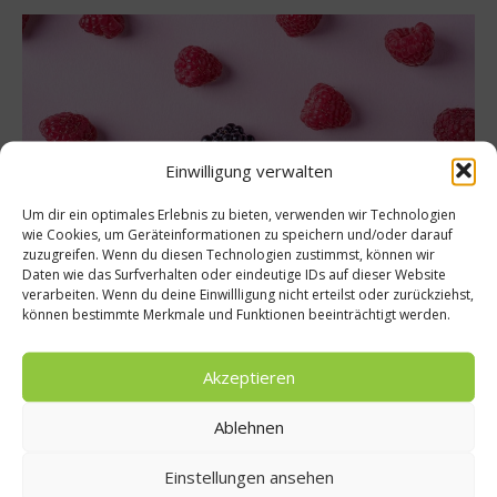
Einwilligung verwalten
Um dir ein optimales Erlebnis zu bieten, verwenden wir Technologien
wie Cookies, um Geräteinformationen zu speichern und/oder darauf
zuzugreifen. Wenn du diesen Technologien zustimmst, können wir
Daten wie das Surfverhalten oder eindeutige IDs auf dieser Website
Kochen & Rezepte
verarbeiten. Wenn du deine Einwillligung nicht erteilst oder zurückziehst,
können bestimmte Merkmale und Funktionen beeinträchtigt werden.
Leidenschaft für Lecker: Wie die Beere zur
Königin wird
Akzeptieren
Beeren-Experte Driscoll’s präesentiert bei einem exklusiven
Dinner seine neue Kampagne „Leidenschaft für Lecker“. Der
Ablehnen
Star des Abends: die Beere! Kulinarisch in Szene gesetzt
wurden Himbeeren, Blaubeeren und Co. von der renommierten
Einstellungen ansehen
Köchin Bella Levedag, die mit ihrer raffinierten