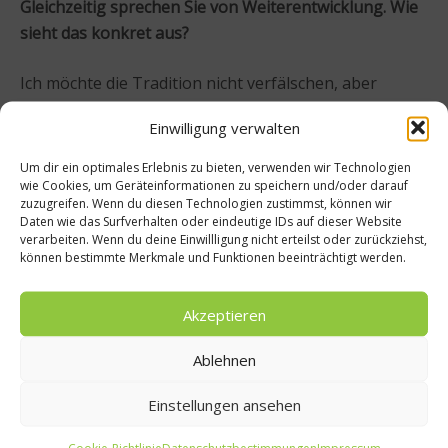
Gleichzeitig sprechen Sie von Weiterentwicklung. Wie
sieht das konkret aus?
Ich möchte die Tradition nicht verfälschen, aber
Techniken verfeinern. Ein Beispiel: Das klassische
Einwilligung verwalten
Ragù wurde früher sehr „rustikal“ zubereitet. Heute
können wir es leichter, bekömmlicher gestalten, ohne
Um dir ein optimales Erlebnis zu bieten, verwenden wir Technologien
den Geschmack zu verlieren – etwa indem wir
wie Cookies, um Geräteinformationen zu speichern und/oder darauf
zuzugreifen. Wenn du diesen Technologien zustimmst, können wir
Tomaten
passieren
und von Haut oder Kernen
Daten wie das Surfverhalten oder eindeutige IDs auf dieser Website
befreien. So bleibt das Gericht authentisch, aber
verarbeiten. Wenn du deine Einwillligung nicht erteilst oder zurückziehst,
können bestimmte Merkmale und Funktionen beeinträchtigt werden.
zeitgemäß.
Akzeptieren
Wie funktioniert die Zusammenarbeit mit Heinz Beck?
Ablehnen
Heinz ist nicht jeden Tag im Forte Village, aber wir
stehen in engem Austausch. Ich entwickle die Menüs
Einstellungen ansehen
und stimme sie mit ihm ab. Gemeinsam probieren wir,
justieren, bis er sein finales Okay gibt. Seine