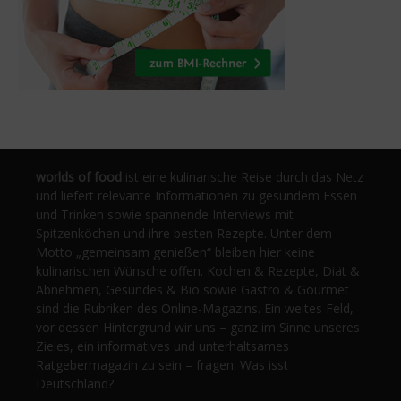
worlds of food
ist eine kulinarische Reise durch das Netz
und liefert relevante Informationen zu gesundem Essen
und Trinken sowie spannende Interviews mit
Spitzenköchen und ihre besten Rezepte. Unter dem
Motto „gemeinsam genießen“ bleiben hier keine
kulinarischen Wünsche offen. Kochen & Rezepte, Diät &
Abnehmen, Gesundes & Bio sowie Gastro & Gourmet
sind die Rubriken des Online-Magazins. Ein weites Feld,
vor dessen Hintergrund wir uns – ganz im Sinne unseres
Zieles, ein informatives und unterhaltsames
Ratgebermagazin zu sein – fragen: Was isst
Deutschland?