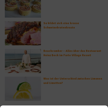
So bildet sich eine krosse
Schweinebratenkruste
Beachcomber – Alles über das Restaurant
Heinz Beck im Forte Village Resort
Was ist der Unterschied zwischen Limonen
und Limetten?