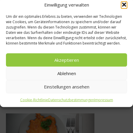
Einwilligung verwalten
Empfohlen
Um dir ein optimales Erlebnis zu bieten, verwenden wir Technologien
 Rezepte
wie Cookies, um Geräteinformationen zu speichern und/oder darauf
Gastro & Gour
zuzugreifen. Wenn du diesen Technologien zustimmst, können wir
rische
Daten wie das Surfverhalten oder eindeutige IDs auf dieser Website
Verlosung: Vier 
verarbeiten. Wenn du deine Einwillligung nicht erteilst oder zurückziehst,
terschaft –
können bestimmte Merkmale und Funktionen beeinträchtigt werden.
ein Sterne-Es
he liefern
Rheingau Gourme
te der
Akzeptieren
zu gewin
erländer
Ablehnen
27. Januar 20
i 2012
Einstellungen ansehen
Was isst Deutschland
Cookie-Richtlinie
Datenschutzbestimmungen
Impressum