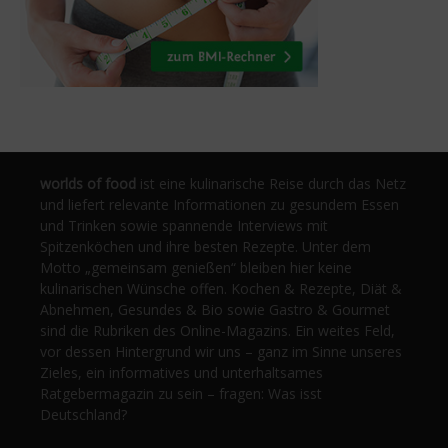
worlds of food
ist eine kulinarische Reise durch das Netz
und liefert relevante Informationen zu gesundem Essen
und Trinken sowie spannende Interviews mit
Spitzenköchen und ihre besten Rezepte. Unter dem
Motto „gemeinsam genießen“ bleiben hier keine
kulinarischen Wünsche offen. Kochen & Rezepte, Diät &
Abnehmen, Gesundes & Bio sowie Gastro & Gourmet
sind die Rubriken des Online-Magazins. Ein weites Feld,
vor dessen Hintergrund wir uns – ganz im Sinne unseres
Zieles, ein informatives und unterhaltsames
Ratgebermagazin zu sein – fragen: Was isst
Deutschland?