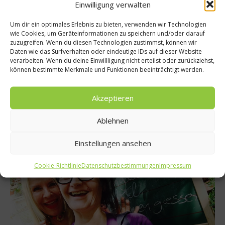
Einwilligung verwalten
Um dir ein optimales Erlebnis zu bieten, verwenden wir Technologien
Diäten
wie Cookies, um Geräteinformationen zu speichern und/oder darauf
zuzugreifen. Wenn du diesen Technologien zustimmst, können wir
Die wichtigsten Food-Trends kurz erklärt
Daten wie das Surfverhalten oder eindeutige IDs auf dieser Website
verarbeiten. Wenn du deine Einwillligung nicht erteilst oder zurückziehst,
Eine gesunde Ernährung nimmt einen immer höheren
können bestimmte Merkmale und Funktionen beeinträchtigt werden.
Stellenwert im Leben vieler Deutscher ein. Doch einfaches
Zählen und Reduzieren von Kalorien war einmal. Die Promis
machen es vor. Wer heute hip sein will, der greift zu den
Akzeptieren
neuesten und außergewöhnlichen Food-Trends....
Ablehnen
Weiterlesen
Einstellungen ansehen
Cookie-Richtlinie
Datenschutzbestimmungen
Impressum