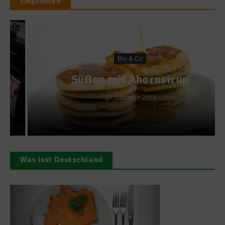
Empfohlen
Bio & Co
Süßen mit Ahornsirup
31. Oktober 2013
Was isst Deutschland