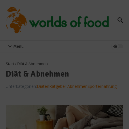
Zum Inhalt springen
Menu
Start
/
Diät & Abnehmen
Diät & Abnehmen
Unterkategorien:
Diäten
Ratgeber Abnehmen
Sporternährung