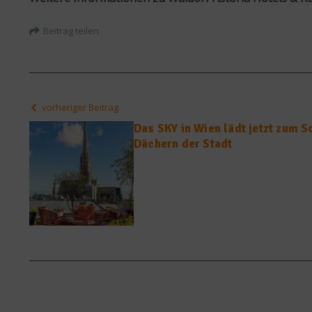
Beitrag teilen
vorheriger Beitrag
Das SKY in Wien lädt jetzt zum 
Dächern der Stadt