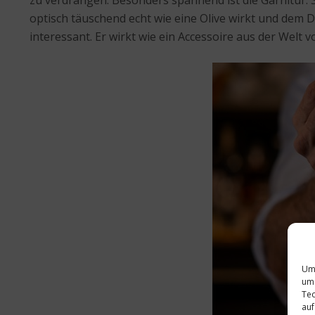
zu verdrängen. Besonders spannend ist die Garnitur: 
optisch täuschend echt wie eine Olive wirkt und dem Dr
interessant. Er wirkt wie ein Accessoire aus der Welt 
Um 
um 
Tec
auf