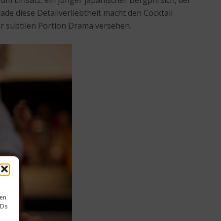
m Einsatz: ein junger japanischer Bergpfirsich, der
rade diese Detailverliebtheit macht den Cocktail
ner subtilen Portion Drama versehen.
sen
IDs