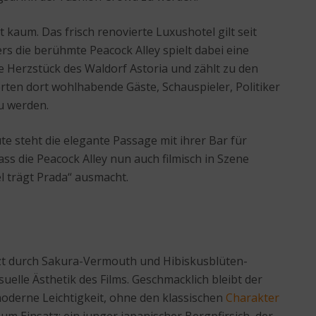
 kaum. Das frisch renovierte Luxushotel gilt seit
rs die berühmte Peacock Alley spielt dabei eine
iche Herzstück des Waldorf Astoria und zählt zu den
rten dort wohlhabende Gäste, Schauspieler, Politiker
u werden.
te steht die elegante Passage mit ihrer Bar für
s die Peacock Alley nun auch filmisch in Szene
l trägt Prada“ ausmacht.
änzt durch Sakura-Vermouth und Hibiskusblüten-
uelle Ästhetik des Films. Geschmacklich bleibt der
 moderne Leichtigkeit, ohne den klassischen
Charakter