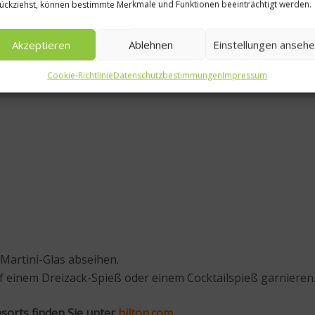
ückziehst, können bestimmte Merkmale und Funktionen beeinträchtigt werden.
Akzeptieren
Ablehnen
Einstellungen anseh
Cookie-Richtlinie
Datenschutzbestimmungen
Impressum
 Martini-Glas abseihen.
einem Dreizack-Spieß oder einem Cocktailspieß garnieren
sorts finden Sie unter
hilton.com