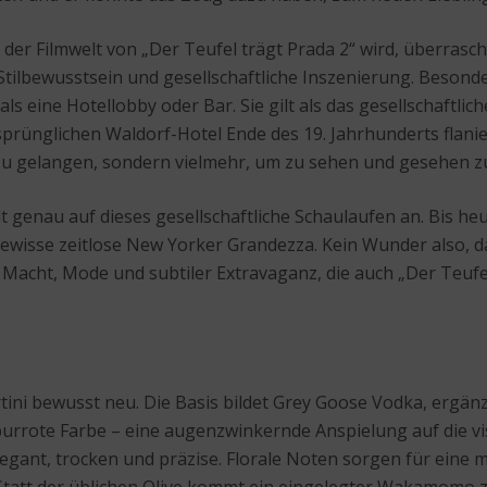
er Filmwelt von „Der Teufel trägt Prada 2“ wird, überrascht
tilbewusstsein und gesellschaftliche Inszenierung. Besonde
 als eine Hotellobby oder Bar. Sie gilt als das gesellschaftl
rünglichen Waldorf-Hotel Ende des 19. Jahrhunderts flanie
zu gelangen, sondern vielmehr, um zu sehen und gesehen z
t genau auf dieses gesellschaftliche Schaulaufen an. Bis heu
ewisse zeitlose New Yorker Grandezza. Kein Wunder also, das
 Macht, Mode und subtiler Extravaganz, die auch „Der Teufe
Martini bewusst neu. Die Basis bildet Grey Goose Vodka, erg
rpurrote Farbe – eine augenzwinkernde Anspielung auf die vis
elegant, trocken und präzise. Florale Noten sorgen für eine