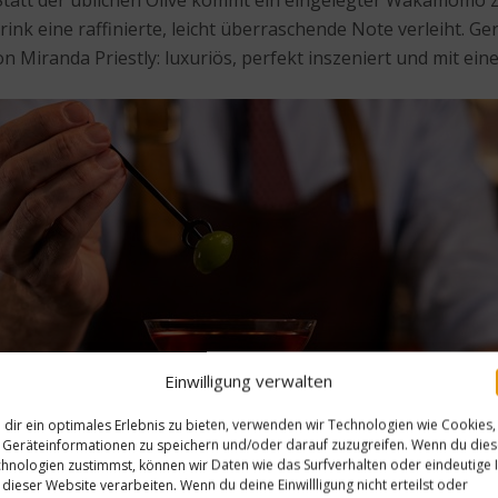
Statt der üblichen Olive kommt ein eingelegter Wakamomo zu
ink eine raffinierte, leicht überraschende Note verleiht. Ge
von Miranda Priestly: luxuriös, perfekt inszeniert und mit ei
Einwilligung verwalten
dir ein optimales Erlebnis zu bieten, verwenden wir Technologien wie Cookies,
Geräteinformationen zu speichern und/oder darauf zuzugreifen. Wenn du die
hnologien zustimmst, können wir Daten wie das Surfverhalten oder eindeutige 
 dieser Website verarbeiten. Wenn du deine Einwillligung nicht erteilst oder