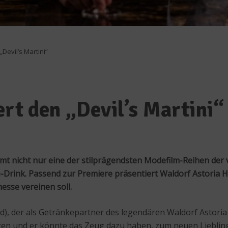
„Devil’s Martini“
rt den „Devil’s Martini“
 nicht nur eine der stilprägendsten Modefilm-Reihen der 
e-Drink. Passend zur Premiere präsentiert
Waldorf Astoria H
esse vereinen soll.
ld), der als Getränkepartner des legendären Waldorf Astoria N
ten und er könnte das Zeug dazu haben, zum neuen Lieblin