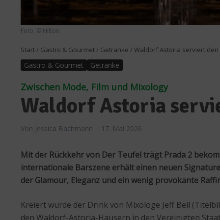
Foto: © Hilton
Start
/
Gastro & Gourmet
/
Getränke
/
Waldorf Astoria serviert den 
Gastro & Gourmet
Getränke
Zwischen Mode, Film und Mixology
Waldorf Astoria servie
Von
Jessica Bachmann
17. Mai 2026
Mit der Rückkehr von
Der Teufel trägt Prada 2
bekommt
internationale Barszene erhält einen neuen Signatur
der Glamour, Eleganz und ein wenig provokante Raffin
Kreiert wurde der Drink von Mixologe Jeff Bell (Titelbi
den Waldorf-Astoria-Häusern in den Vereinigten Staa