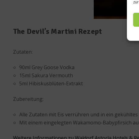
zur
The Devil’s Martini Rezept
Zutaten:
90ml Grey Goose Vodka
15ml Sakura Vermouth
5ml Hibiskusblüten-Extrakt
Zubereitung:
Alle Zutaten mit Eis verrühren und in ein gekühltes
Mit einem eingelegten Wakamomo-Babypfirsich auf 
Weitere Informationen zu Waldorf Astoria Hotels & Re