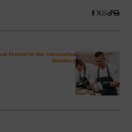
ood-Festival im Vier Jahreszeiten
Starnberg