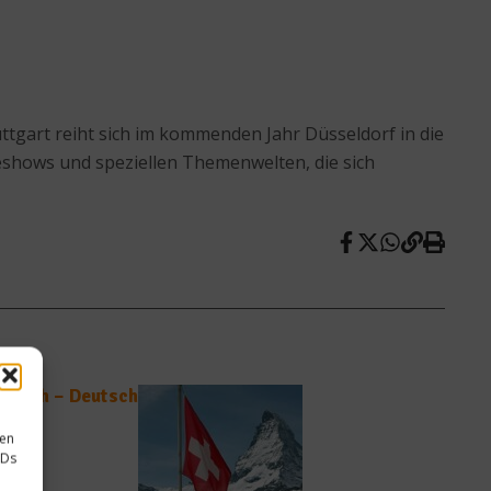
tgart reiht sich im kommenden Jahr Düsseldorf in die
veshows und speziellen Themenwelten, die sich
risch – Deutsch
sen
IDs