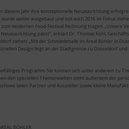
n diesem Jahr ihre konzeptionelle Neuausrichtung erfolg
urde weiter ausgebaut und soll auch 2016 im Fokus stehen
hin zum modernen Food-Festival Rechnung tragen. „Unsere 
Neuausrichtung passt“, erklärt Dr. Thomas Köhl, Geschäfts
orf ziehen: „Mit der Schmiedehalle im Areal Böhler in Düs
triellen Design liegt an der Stadtgrenze zu Düsseldorf und 
ielfältiges Programm: Sie können sich unter anderem zu T
eben den speziellen Themenwelten steht außerdem der persö
veshows laden Partner und Aussteller sowie kleine Manufa
STYLE 016
, AREAL BÖHLER