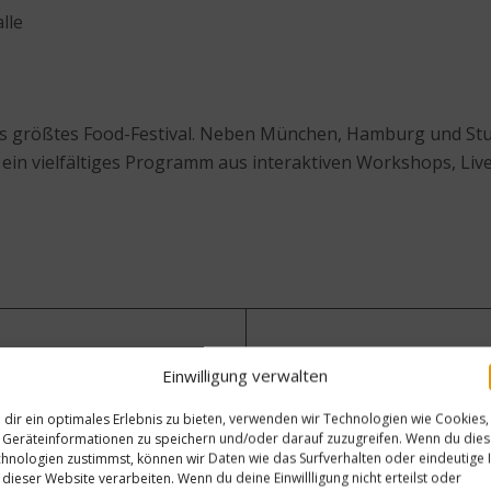
lle
s größtes Food-Festival. Neben München, Hamburg und Stut
 ein vielfältiges Programm aus interaktiven Workshops, Li
Nächster Beitrag
Einwilligung verwalten
Küchenwörterbuch: Schweize
dir ein optimales Erlebnis zu bieten, verwenden wir Technologien wie Cookies,
Geräteinformationen zu speichern und/oder darauf zuzugreifen. Wenn du die
hnologien zustimmst, können wir Daten wie das Surfverhalten oder eindeutige 
 dieser Website verarbeiten. Wenn du deine Einwillligung nicht erteilst oder