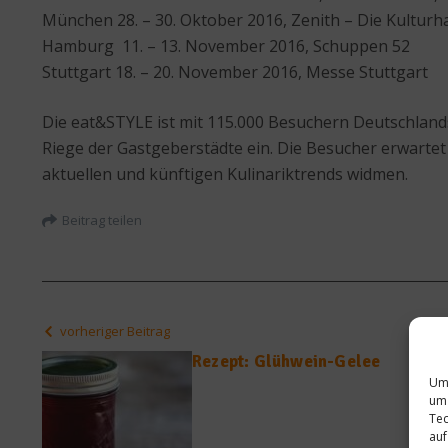
München 28. – 30. Oktober 2016, Zenith – Die Kulturha
Hamburg 11. – 13. November 2016, Schuppen 52
Stuttgart 18. – 20. November 2016, Messe Stuttgart
Die eat&STYLE ist mit 115.000 Besuchern Deutschland
Riege der Gastgeberstädte ein. Die Besucher erwartet
aktuellen und künftigen Kulinariktrends widmen.
Beitrag teilen
vorheriger Beitrag
Rezept: Glühwein-Gelee
Um 
um 
Tec
auf