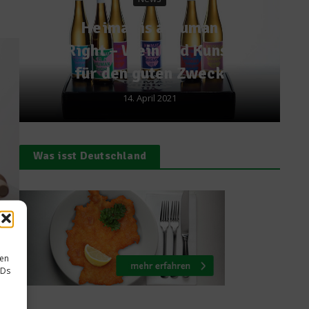
Sterneköche im
Gourmethimmel – Das
Rheingau Gourmet
Festival 2013
7. März 2013
Was isst Deutschland
sen
IDs
auch
oft