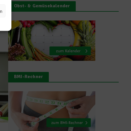
s
Obst- & Gemüsekalender
n
en
BMI-Rechner