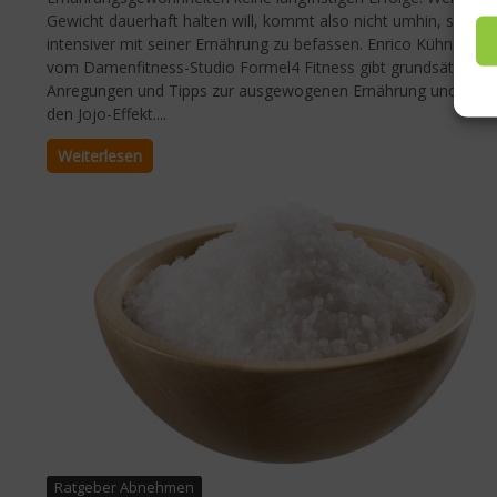
Gewicht dauerhaft halten will, kommt also nicht umhin, sich
intensiver mit seiner Ernährung zu befassen. Enrico Kühnemun
vom Damenfitness-Studio Formel4 Fitness gibt grundsätzliche
Anregungen und Tipps zur ausgewogenen Ernährung und geg
den Jojo-Effekt....
Weiterlesen
Ratgeber Abnehmen