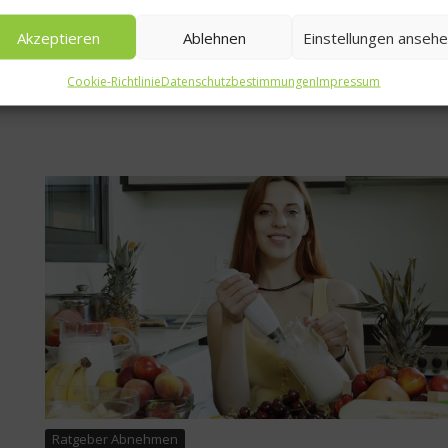
Hauptbestandteile von Kuchen, Keksen und süßen Teilchen. E
gibt aber ein paar Tipps, wie man beim Backen Kalorien spare
Akzeptieren
Ablehnen
Einstellungen anseh
d
kann....
en
Cookie-Richtlinie
Datenschutzbestimmungen
Impressum
Weiterlesen
Ratgeber Abnehmen