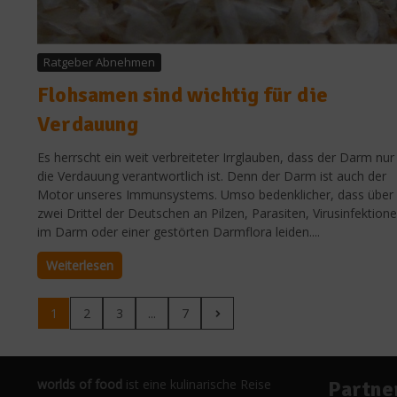
Ratgeber Abnehmen
Flohsamen sind wichtig für die
Verdauung
Es herrscht ein weit verbreiteter Irrglauben, dass der Darm nur 
die Verdauung verantwortlich ist. Denn der Darm ist auch der
Motor unseres Immunsystems. Umso bedenklicher, dass über
zwei Drittel der Deutschen an Pilzen, Parasiten, Virusinfektion
im Darm oder einer gestörten Darmflora leiden....
Weiterlesen
1
2
3
...
7
worlds of food
ist eine kulinarische Reise
Partne