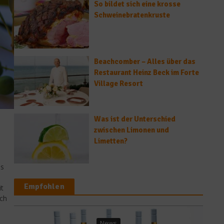
So bildet sich eine krosse
Schweinebratenkruste
Beachcomber – Alles über das
Restaurant Heinz Beck im Forte
Village Resort
Was ist der Unterschied
zwischen Limonen und
Limetten?
es
Empfohlen
t
ach
Gastro & Gourmet