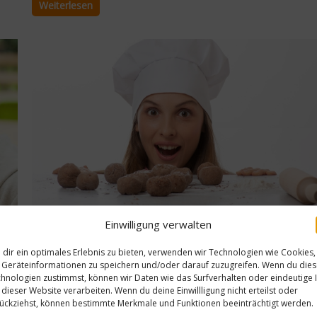
Weiterlesen
Heimat is a Human
Right – Wein und Kunst
für den guten Zweck
14. April 2021
Einwilligung verwalten
Ratgeber Abnehmen
So spart man Kalorien beim Backen
dir ein optimales Erlebnis zu bieten, verwenden wir Technologien wie Cookies,
Geräteinformationen zu speichern und/oder darauf zuzugreifen. Wenn du die
Backen kommt immer mehr in Mode und für viele gehöre ein
hnologien zustimmst, können wir Daten wie das Surfverhalten oder eindeutige 
 dieser Website verarbeiten. Wenn du deine Einwillligung nicht erteilst oder
Stück Kuchen zum Mittagskaffee dazu. Leider macht sich das 
ückziehst, können bestimmte Merkmale und Funktionen beeinträchtigt werden.
schnell auf der Waage bemerkbar. Denn Zucker und Fett sind 