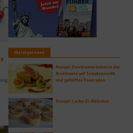
Meistgelesen
ls
Rezept: Deichlammrücken in der
Brotkruste auf Tomatenconfit
nung
und gefüllten Poveraden
Rezept: Lachs-Ei-Röllchen