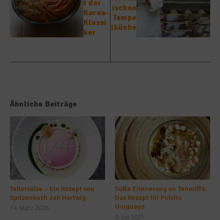
t der
ischen
Korea-
Tempe
Klassi
lküche
ker
Ähnliche Beiträge
Tellersülze – Ein Rezept von
Süße Erinnerung an Teneriffa:
Spitzenkoch Jan Hartwig-
Das Rezept für Polvito
Uruguayo
14. März 2026
9. Juli 2025