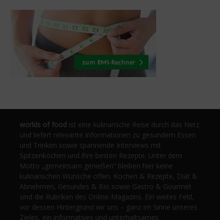
worlds of food
ist eine kulinarische Reise durch das Netz
und liefert relevante Informationen zu gesundem Essen
und Trinken sowie spannende Interviews mit
Spitzenköchen und ihre besten Rezepte. Unter dem
Motto „gemeinsam genießen“ bleiben hier keine
kulinarischen Wünsche offen. Kochen & Rezepte, Diät &
Abnehmen, Gesundes & Bio sowie Gastro & Gourmet
sind die Rubriken des Online-Magazins. Ein weites Feld,
vor dessen Hintergrund wir uns – ganz im Sinne unseres
Zieles, ein informatives und unterhaltsames