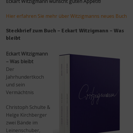
Eckart Witzigmann wünscht guten Appetit!
Hier erfahren Sie mehr über Witzigmanns neues Buch
Steckbrief zum Buch – Eckart Witzigmann – Was
bleibt
Eckart Witzigmann
– Was bleibt
Der
Jahrhundertkoch
und sein
Vermächtnis
Christoph Schulte &
Helge Kirchberger
zwei Bände im
Leinenschuber,