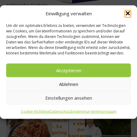
zahlreiche farbige
Abbildungen
Einwilligung verwalten
680 Seiten, 25,5 x 30 cm
Um dir ein optimales Erlebnis zu bieten, verwenden wir Technologien
Preis: 155,- Euro
wie Cookies, um Geräteinformationen zu speichern und/oder darauf
ISBN: 978-3-7105-0058-9
zuzugreifen. Wenn du diesen Technologien zustimmst, können wir
Daten wie das Surfverhalten oder eindeutige IDs auf dieser Website
www.pantauro.com
verarbeiten. Wenn du deine Einwillligung nicht erteilst oder zurückziehst,
können bestimmte Merkmale und Funktionen beeinträchtigt werden.
Beitrag teilen
Akzeptieren
Ablehnen
vorheriger Beitrag
Einstellungen ansehen
Selbst
gemac
Nächster Beitrag
Cookie-Richtlinie
Datenschutzbestimmungen
Impressum
htes
Rezept
Kimchi
e aus
– So
der
geling
korean