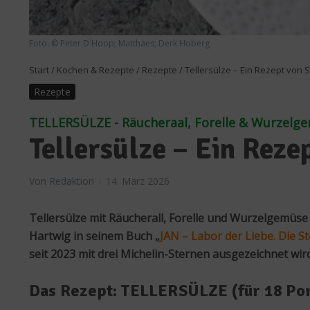
Foto: © Peter D´Hoop; Matthaes; Derk Hoberg
Start
/
Kochen & Rezepte
/
Rezepte
/
Tellersülze – Ein Rezept von 
Rezepte
TELLERSÜLZE - Räucheraal, Forelle & Wurzelg
Tellersülze – Ein Rez
Von
Redaktion
14. März 2026
Tellersülze mit Räucherall, Forelle und Wurzelgemüse 
Hartwig in seinem Buch „
JAN – Labor der Liebe. Die 
seit 2023 mit drei Michelin-Sternen ausgezeichnet wird
Das Rezept: TELLERSÜLZE (für 18 Po