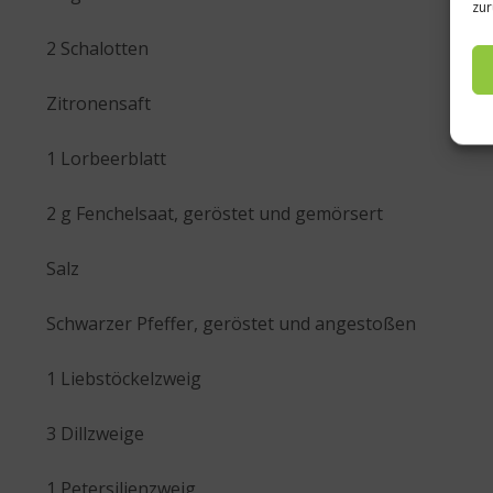
zur
2 Schalotten
Zitronensaft
1 Lorbeerblatt
2 g Fenchelsaat, geröstet und gemörsert
Salz
Schwarzer Pfeffer, geröstet und angestoßen
1 Liebstöckelzweig
3 Dillzweige
1 Petersilienzweig