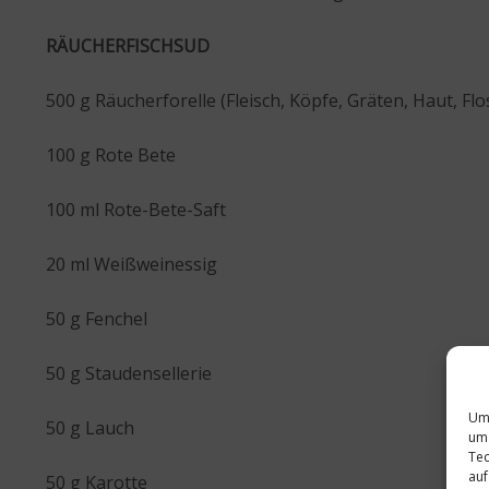
RÄUCHERFISCHSUD
500 g Räucherforelle (Fleisch, Köpfe, Gräten, Haut, Fl
100 g Rote Bete
100 ml Rote-Bete-Saft
20 ml Weißweinessig
50 g Fenchel
50 g Staudensellerie
Um 
50 g Lauch
um 
Tec
auf
50 g Karotte