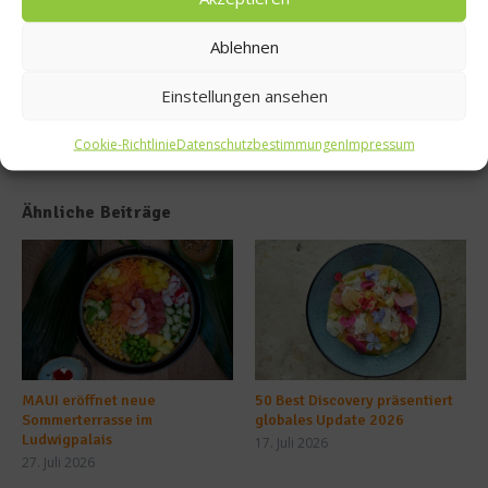
Golde
nen
Ablehnen
Stadt
Einstellungen ansehen
Cookie-Richtlinie
Datenschutzbestimmungen
Impressum
Ähnliche Beiträge
MAUI eröffnet neue
50 Best Discovery präsentiert
Sommerterrasse im
globales Update 2026
Ludwigpalais
17. Juli 2026
27. Juli 2026