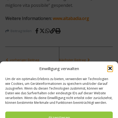
migliore vita possibile“ gespendet.
Weitere Informationen:
www.altabadia.org
Beitrag teilen
vorheriger Beitrag
Nächster Beitrag
Rasmu
Manda
Einwilligung verwalten
s Munk
rin
gründe
Orient
Um dir ein optimales Erlebnis zu bieten, verwenden wir Technologien
t
al
wie Cookies, um Geräteinformationen zu speichern und/oder darauf
zuzugreifen. Wenn du diesen Technologien zustimmst, können wir
Innova
Prag:
Daten wie das Surfverhalten oder eindeutige IDs auf dieser Website
tionsz
Göttlic
verarbeiten. Wenn du deine Einwillligung nicht erteilst oder zurückziehst,
entru
h
können bestimmte Merkmale und Funktionen beeinträchtigt werden.
m
speise
Spora
n in
der
Akzeptieren