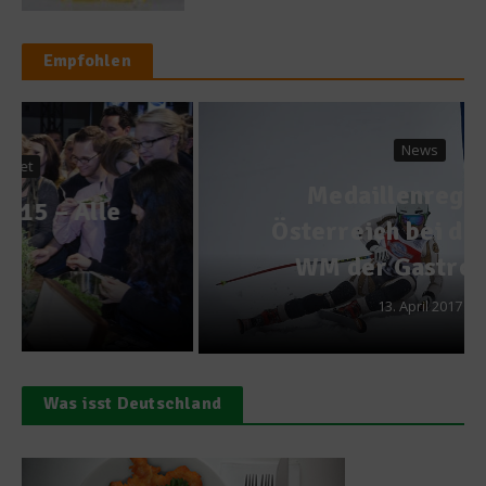
Empfohlen
News
Medaillenregen für
Österreich bei der 9. Ski-
WM der Gastronomie
13. April 2017
Was isst Deutschland