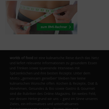
worlds of food
ist eine kulinarische Reise durch das Netz
und liefert relevante Informationen zu gesundem Essen
und Trinken sowie spannende Interviews mit
Spitzenköchen und ihre besten Rezepte. Unter dem
Motto „gemeinsam genießen“ bleiben hier keine
kulinarischen Wünsche offen. Kochen & Rezepte, Diät &
Abnehmen, Gesundes & Bio sowie Gastro & Gourmet
sind die Rubriken des Online-Magazins. Ein weites Feld,
vor dessen Hintergrund wir uns – ganz im Sinne unseres
Zieles, ein informatives und unterhaltsames
Ratgebermagazin zu sein – fragen: Was isst