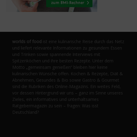
worlds of food
ist eine kulinarische Reise durch das Netz
und liefert relevante Informationen zu gesundem Essen
und Trinken sowie spannende Interviews mit
Spitzenköchen und ihre besten Rezepte. Unter dem
Motto „gemeinsam genießen“ bleiben hier keine
kulinarischen Wünsche offen. Kochen & Rezepte, Diät &
Abnehmen, Gesundes & Bio sowie Gastro & Gourmet
sind die Rubriken des Online-Magazins. Ein weites Feld,
vor dessen Hintergrund wir uns – ganz im Sinne unseres
Zieles, ein informatives und unterhaltsames
Ratgebermagazin zu sein – fragen: Was isst
Deutschland?