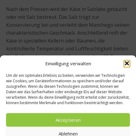
Nach dem Pressen wird der Käse in Salzlake getaucht
oder mit Salz bestreut. Das Salz trägt zur
Konservierung bei und verleiht dem Manchego seinen
charakteristischen Geschmack. Anschließend reift der
Käse in speziellen Kellern oder Räumen, die
kontrollierte Temperatur und Luftfeuchtigkeit bieten.
Die Reifung dauert je nach Sorte zwischen 60 Tagen
Einwilligung verwalten
und mehreren Monaten. Während dieser Zeit
entwickelt der Käse seine komplexen Aromen und
Um dir ein optimales Erlebnis zu bieten, verwenden wir Technologien
seine typische harte, aber dennoch cremige Textur.
wie Cookies, um Geräteinformationen zu speichern und/oder darauf
zuzugreifen. Wenn du diesen Technologien zustimmst, können wir
Daten wie das Surfverhalten oder eindeutige IDs auf dieser Website
verarbeiten. Wenn du deine Einwillligung nicht erteilst oder zurückziehst,
können bestimmte Merkmale und Funktionen beeinträchtigt werden.
Akzeptieren
Ablehnen