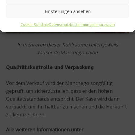
Einstellungen ansehen
Cookie-Richtlinie
Datenschutzbestimmungen
Impressum
In mehreren dieser Kühlräume reifen jeweils
tausende Manchego-Laibe
Qualitätskontrolle und Verpackung
Vor dem Verkauf wird der Manchego sorgfältig
geprüft, um sicherzustellen, dass er den hohen
Qualitätsstandards entspricht. Der Käse wird dann
verpackt, um ihn haltbar zu machen und die Herkunft
zu kennzeichnen.
Alle weiteren Informationen unter: