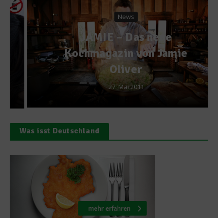
News
JAMIE – Das neue
Kochmagazin von Jamie
Oliver
27. Mai 2011
Was isst Deutschland