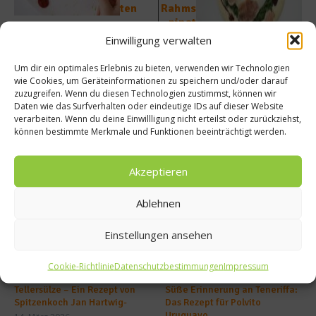
ten
Rahms
pinat
mit
Einwilligung verwalten
Albatr
üffel
Um dir ein optimales Erlebnis zu bieten, verwenden wir Technologien
wie Cookies, um Geräteinformationen zu speichern und/oder darauf
zuzugreifen. Wenn du diesen Technologien zustimmst, können wir
Daten wie das Surfverhalten oder eindeutige IDs auf dieser Website
verarbeiten. Wenn du deine Einwillligung nicht erteilst oder zurückziehst,
können bestimmte Merkmale und Funktionen beeinträchtigt werden.
Ähnliche Beiträge
Akzeptieren
Ablehnen
Einstellungen ansehen
Cookie-Richtlinie
Datenschutzbestimmungen
Impressum
Tellersülze – Ein Rezept von
Süße Erinnerung an Teneriffa:
Spitzenkoch Jan Hartwig-
Das Rezept für Polvito
Uruguayo