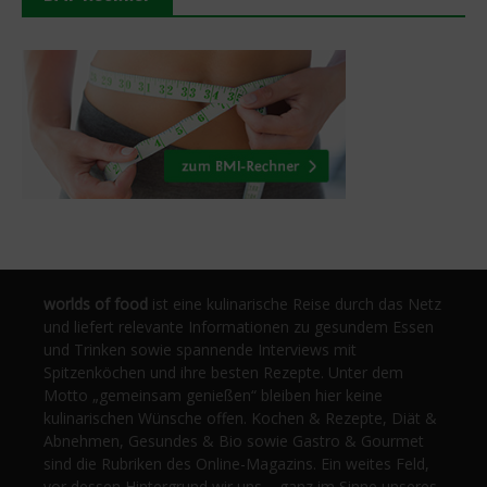
worlds of food
ist eine kulinarische Reise durch das Netz
und liefert relevante Informationen zu gesundem Essen
und Trinken sowie spannende Interviews mit
Spitzenköchen und ihre besten Rezepte. Unter dem
Motto „gemeinsam genießen“ bleiben hier keine
kulinarischen Wünsche offen. Kochen & Rezepte, Diät &
Abnehmen, Gesundes & Bio sowie Gastro & Gourmet
sind die Rubriken des Online-Magazins. Ein weites Feld,
vor dessen Hintergrund wir uns – ganz im Sinne unseres