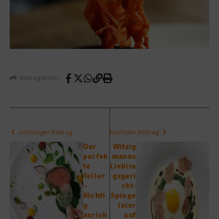
Beitrag teilen
vorheriger Beitrag
Nächster Beitrag
Der
Witzig
perfek
manns
te
Lieblin
Teller
gsgeri
–
cht:
Richti
Spiege
g
leier
anrich
auf