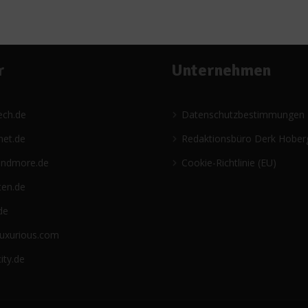
r
Unternehmen
ech.de
Datenschutzbestimmungen
net.de
Redaktionsbüro Derk Hober
andmore.de
Cookie-Richtlinie (EU)
ten.de
de
luxurious.com
ity.de