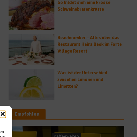
So bildet sich eine krosse
Schweinebratenkruste
Beachcomber – Alles über das
Restaurant Heinz Beck im Forte
Village Resort
Was ist der Unterschied
zwischen Limonen und
Limetten?
Empfohlen
sen
Kaffeewelten
IDs