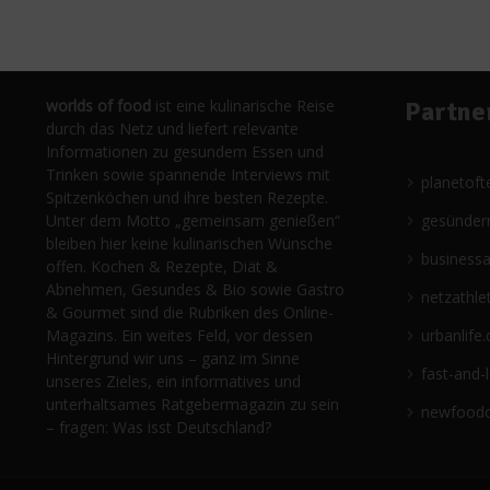
worlds of food
ist eine kulinarische Reise
Partne
durch das Netz und liefert relevante
Informationen zu gesundem Essen und
Trinken sowie spannende Interviews mit
planetoft
Spitzenköchen und ihre besten Rezepte.
Unter dem Motto „gemeinsam genießen“
gesünder
bleiben hier keine kulinarischen Wünsche
business
offen. Kochen & Rezepte, Diät &
Abnehmen, Gesundes & Bio sowie Gastro
netzathle
& Gourmet sind die Rubriken des Online-
Magazins. Ein weites Feld, vor dessen
urbanlife.
Hintergrund wir uns – ganz im Sinne
fast-and-
unseres Zieles, ein informatives und
unterhaltsames Ratgebermagazin zu sein
newfoodc
– fragen: Was isst Deutschland?