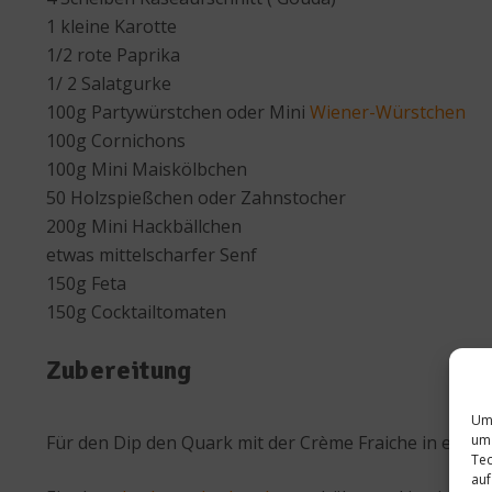
1 kleine Karotte
1/2 rote Paprika
1/ 2 Salatgurke
100g Partywürstchen oder Mini
Wiener-Würstchen
100g Cornichons
100g Mini Maiskölbchen
50 Holzspießchen oder Zahnstocher
200g Mini Hackbällchen
etwas mittelscharfer Senf
150g Feta
150g Cocktailtomaten
Zubereitung
Um 
um 
Für den Dip den Quark mit der Crème Fraiche in einer
Tec
auf