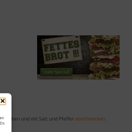
sen
azugeben und mit Salz und Pfeffer
abschmecken
.
IDs