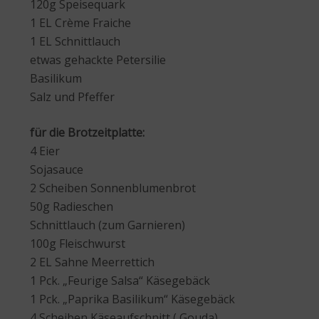
120g Speisequark
1 EL Crème Fraiche
1 EL Schnittlauch
etwas gehackte Petersilie
Basilikum
Salz und Pfeffer
für die Brotzeitplatte:
4 Eier
Sojasauce
2 Scheiben Sonnenblumenbrot
50g Radieschen
Schnittlauch (zum Garnieren)
100g Fleischwurst
2 EL Sahne Meerrettich
1 Pck. „Feurige Salsa“ Käsegebäck
1 Pck. „Paprika Basilikum“ Käsegebäck
4 Scheiben Käseaufschnitt ( Gouda)