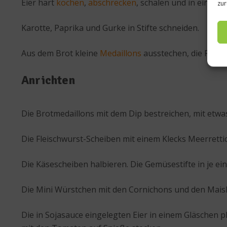
Eier hart
kochen
,
abschrecken
, schälen und in einem 
zur
Karotte, Paprika und Gurke in Stifte schneiden.
Aus dem Brot kleine
Medaillons
ausstechen, die Fleisc
Anrichten
Die Brotmedaillons mit dem Dip bestreichen, mit etwa
Die Fleischwurst-Scheiben mit einem Klecks Meerretti
Die Käsescheiben halbieren. Die Gemüsestifte in je ei
Die Mini Würstchen mit den Cornichons und den Maisk
Die in Sojasauce eingelegten Eier in einem Gläschen p