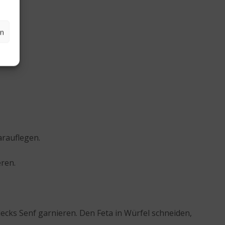
en
arauflegen.
eren.
lecks Senf garnieren. Den Feta in Würfel schneiden,