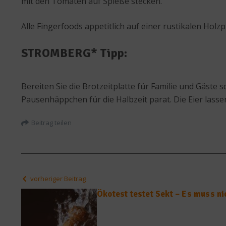
mit den Tomaten auf Spieße stecken.
Alle Fingerfoods appetitlich auf einer rustikalen Holzp
STROMBERG* Tipp:
Bereiten Sie die Brotzeitplatte für Familie und Gäst
Pausenhäppchen für die Halbzeit parat. Die Eier las
Beitrag teilen
vorheriger Beitrag
Ökotest testet Sekt – Es muss ni