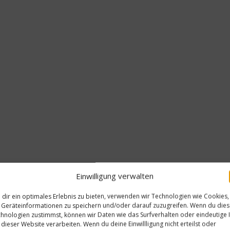
Einwilligung verwalten
dir ein optimales Erlebnis zu bieten, verwenden wir Technologien wie Cookies,
Geräteinformationen zu speichern und/oder darauf zuzugreifen. Wenn du die
 Schüssel zu einer cremigen Masse verrühren, die Kräuter d
hnologien zustimmst, können wir Daten wie das Surfverhalten oder eindeutige 
 dieser Website verarbeiten. Wenn du deine Einwillligung nicht erteilst oder