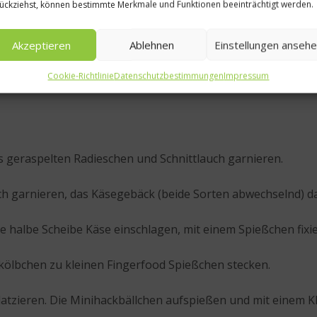
Schälchen mit Sojasauce einlegen.
ückziehst, können bestimmte Merkmale und Funktionen beeinträchtigt werden.
Akzeptieren
Ablehnen
Einstellungen anseh
hwurst in „Radl“ schneiden.
Cookie-Richtlinie
Datenschutzbestimmungen
Impressum
s geraspelten Radieschen und Schnittlauch garnieren.
ch garnieren, das Käsegebäck (beide Sorten abwechselnd) d
ne halbe Scheibe Käse einschlagen, mit einem Spießchen fixi
ölbchen zu kleinen Fingerfood Spießchen stecken.
latzieren. Die Minihackbällchen aufspießen und mit einem K