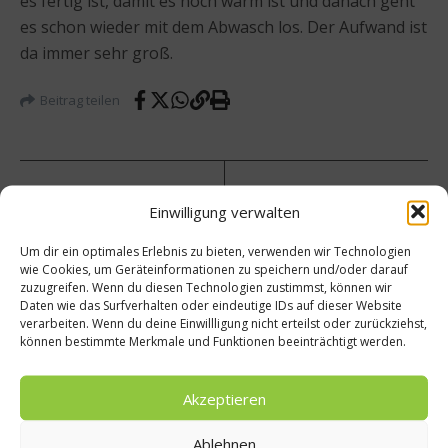
es fertig ist, damit es noch warm ist und danach geht
es schon wieder mit dem Abwasch los. Der Aufwand ist
da immer sehr groß.
Beitrag teilen
vorheriger Beitrag
Einwilligung verwalten
Thoma
Um dir ein optimales Erlebnis zu bieten, verwenden wir Technologien
s
Nächster Beitrag
wie Cookies, um Geräteinformationen zu speichern und/oder darauf
Müller
zuzugreifen. Wenn du diesen Technologien zustimmst, können wir
Die
s
Daten wie das Surfverhalten oder eindeutige IDs auf dieser Website
Zahl
Brotze
verarbeiten. Wenn du deine Einwillligung nicht erteilst oder zurückziehst,
der
it mit
können bestimmte Merkmale und Funktionen beeinträchtigt werden.
Woche
frisch
: 0,33
em
Akzeptieren
Kräute
r-Dip
Ablehnen