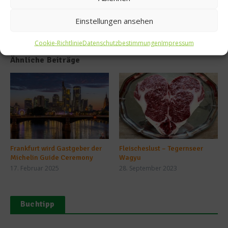
Einstellungen ansehen
Cookie-Richtlinie
Datenschutzbestimmungen
Impressum
Ähnliche Beiträge
Frankfurt wird Gastgeber der
Fleischeslust – Tegernseer
Michelin Guide Ceremony
Wagyu
17. Februar 2025
28. September 2023
Buchtipp