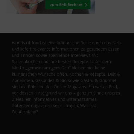
worlds of food
ist eine kulinarische Reise durch das Netz
und liefert relevante Informationen zu gesundem Essen
und Trinken sowie spannende Interviews mit
Spitzenköchen und ihre besten Rezepte. Unter dem
Motto „gemeinsam genießen“ bleiben hier keine
kulinarischen Wünsche offen. Kochen & Rezepte, Diät &
Abnehmen, Gesundes & Bio sowie Gastro & Gourmet
sind die Rubriken des Online-Magazins. Ein weites Feld,
vor dessen Hintergrund wir uns – ganz im Sinne unseres
Zieles, ein informatives und unterhaltsames
Ratgebermagazin zu sein – fragen: Was isst
Deutschland?