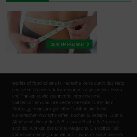
worlds of food
ist eine kulinarische Reise durch das Netz
und liefert relevante Informationen zu gesundem Essen
und Trinken sowie spannende Interviews mit
Spitzenköchen und ihre besten Rezepte. Unter dem
Motto „gemeinsam genießen“ bleiben hier keine
kulinarischen Wünsche offen. Kochen & Rezepte, Diät &
Abnehmen, Gesundes & Bio sowie Gastro & Gourmet
sind die Rubriken des Online-Magazins. Ein weites Feld,
vor dessen Hintergrund wir uns – ganz im Sinne unseres