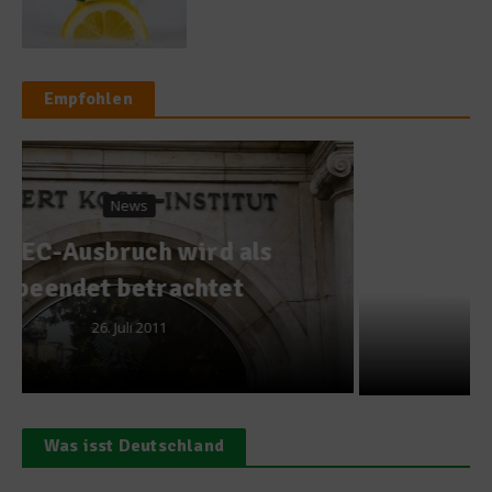
Empfohlen
Gastro & Gourmet
Ein Dinner im Noma als
Dank für Pandemie-Helden
21. April 2021
Was isst Deutschland