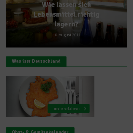
Wie lassen sich
Lebensmittel richtig
lagern?
10. August 2011
Was isst Deutschland
Obst- & Gemüsekalender