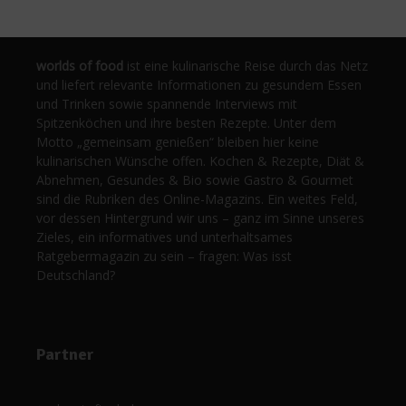
worlds of food
ist eine kulinarische Reise durch das Netz
und liefert relevante Informationen zu gesundem Essen
und Trinken sowie spannende Interviews mit
Spitzenköchen und ihre besten Rezepte. Unter dem
Motto „gemeinsam genießen“ bleiben hier keine
kulinarischen Wünsche offen. Kochen & Rezepte, Diät &
Abnehmen, Gesundes & Bio sowie Gastro & Gourmet
sind die Rubriken des Online-Magazins. Ein weites Feld,
vor dessen Hintergrund wir uns – ganz im Sinne unseres
Zieles, ein informatives und unterhaltsames
Ratgebermagazin zu sein – fragen: Was isst
Deutschland?
Partner