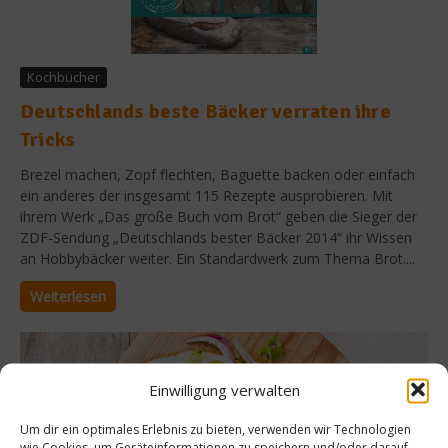
Kochbücher
Deutschlands beste Bäcker verraten ihre
Tricks
Brezel machen, Zopf flechten, Baguette backen oder einfach
ein anderes der insgesamt 115 Rezepte ausprobieren. Mit
ihrem Werk „Das große Buch vom Brot“ geben die Sieger der
ZDF-Sendung „Deutschlands bester Bäcker 2014“ ihr Wissen
an Hobbybäcker weiter. Ein Standardwerk zum Thema Brot....
Weiterlesen
Einwilligung verwalten
Um dir ein optimales Erlebnis zu bieten, verwenden wir Technologien
wie Cookies, um Geräteinformationen zu speichern und/oder darauf