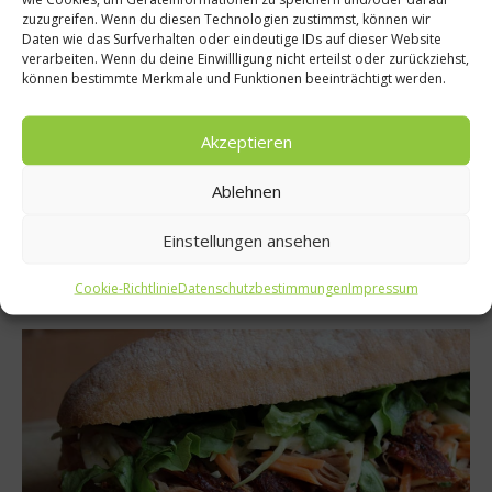
zuzugreifen. Wenn du diesen Technologien zustimmst, können wir
Daten wie das Surfverhalten oder eindeutige IDs auf dieser Website
verarbeiten. Wenn du deine Einwillligung nicht erteilst oder zurückziehst,
können bestimmte Merkmale und Funktionen beeinträchtigt werden.
Akzeptieren
Kochen & Rezepte
Super-Stulle – So schmeckt die Brotzeit
Ablehnen
Diesen „Strammen Max“ der Extraklasse sollte man sich hin
Einstellungen ansehen
und wieder einfach mal gönnen!...
Cookie-Richtlinie
Datenschutzbestimmungen
Impressum
Weiterlesen