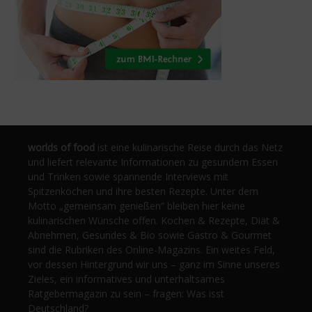
worlds of food
ist eine kulinarische Reise durch das Netz
und liefert relevante Informationen zu gesundem Essen
und Trinken sowie spannende Interviews mit
Spitzenköchen und ihre besten Rezepte. Unter dem
Motto „gemeinsam genießen“ bleiben hier keine
kulinarischen Wünsche offen. Kochen & Rezepte, Diät &
Abnehmen, Gesundes & Bio sowie Gastro & Gourmet
sind die Rubriken des Online-Magazins. Ein weites Feld,
vor dessen Hintergrund wir uns – ganz im Sinne unseres
Zieles, ein informatives und unterhaltsames
Ratgebermagazin zu sein – fragen: Was isst
Deutschland?