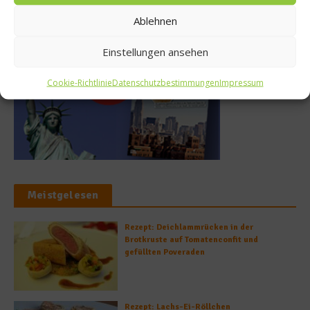
Buchtipp
Ablehnen
Einstellungen ansehen
Cookie-Richtlinie
Datenschutzbestimmungen
Impressum
Meistgelesen
Rezept: Deichlammrücken in der
Brotkruste auf Tomatenconfit und
gefüllten Poveraden
Rezept: Lachs-Ei-Röllchen