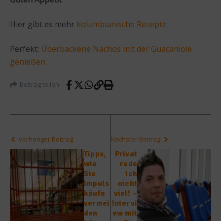
Hier gibt es mehr
kolumbianische Rezepte
Perfekt:
Überbackene Nachos mit der Guacamole
genießen
Beitrag teilen
vorheriger Beitrag
Nächster Beitrag
Tipps,
Privat
wie
rede
Sie
ich
Impuls
nicht
käufe
viel! –
vermei
Intervi
den
ew mit