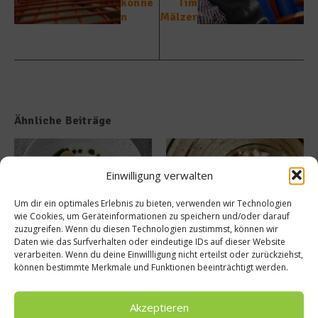
könne
Tim
n
Mälzer
Ähnliche Beiträge
Einwilligung verwalten
Um dir ein optimales Erlebnis zu bieten, verwenden wir Technologien
wie Cookies, um Geräteinformationen zu speichern und/oder darauf
zuzugreifen. Wenn du diesen Technologien zustimmst, können wir
Daten wie das Surfverhalten oder eindeutige IDs auf dieser Website
Tellersülze – Ein Rezept von
Süße Erinnerung an Teneriffa:
verarbeiten. Wenn du deine Einwillligung nicht erteilst oder zurückziehst,
Spitzenkoch Jan Hartwig-
Das Rezept für Polvito
können bestimmte Merkmale und Funktionen beeinträchtigt werden.
Uruguayo
14. März 2026
9. Juli 2025
Akzeptieren