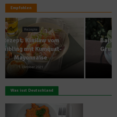
Empfohlen
Rezepte
Baiser selber machen – Das
Grundrezept plus fruchtige
Varianten
20. August 2021
Was isst Deutschland