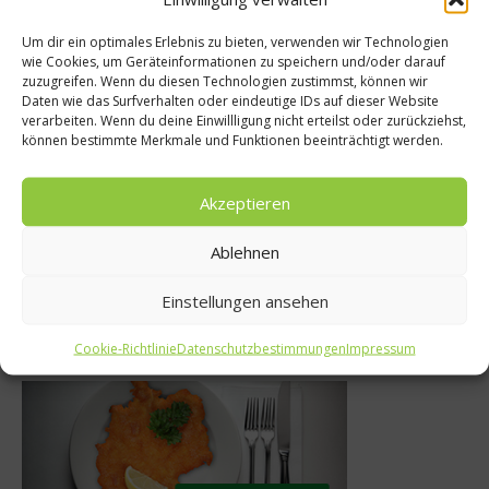
Um dir ein optimales Erlebnis zu bieten, verwenden wir Technologien
wie Cookies, um Geräteinformationen zu speichern und/oder darauf
te
zuzugreifen. Wenn du diesen Technologien zustimmst, können wir
Spargelwelten
Daten wie das Surfverhalten oder eindeutige IDs auf dieser Website
lau vom
verarbeiten. Wenn du deine Einwillligung nicht erteilst oder zurückziehst,
Jenseits von 
können bestimmte Merkmale und Funktionen beeinträchtigt werden.
ympioniken
Hollandai
rstemann
Akzeptieren
14. April 2011
 2012
Ablehnen
Einstellungen ansehen
Was isst Deutschland
Cookie-Richtlinie
Datenschutzbestimmungen
Impressum