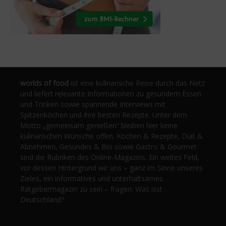
worlds of food
ist eine kulinarische Reise durch das Netz
und liefert relevante Informationen zu gesundem Essen
und Trinken sowie spannende Interviews mit
Spitzenköchen und ihre besten Rezepte. Unter dem
Motto „gemeinsam genießen“ bleiben hier keine
kulinarischen Wünsche offen. Kochen & Rezepte, Diät &
Abnehmen, Gesundes & Bio sowie Gastro & Gourmet
sind die Rubriken des Online-Magazins. Ein weites Feld,
vor dessen Hintergrund wir uns – ganz im Sinne unseres
Zieles, ein informatives und unterhaltsames
Ratgebermagazin zu sein – fragen: Was isst
Deutschland?