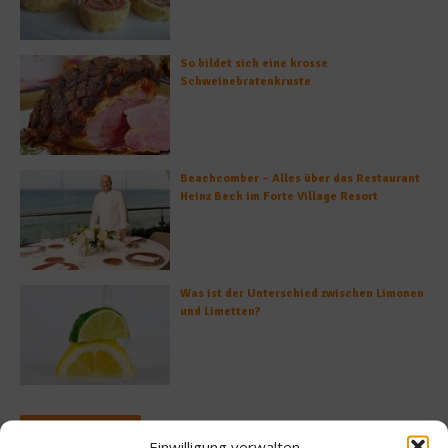
So bildet sich eine krosse
Schweinebratenkruste
Beachcomber – Alles über das Restaurant
Heinz Beck im Forte Village Resort
Was ist der Unterschied zwischen Limonen
und Limetten?
Empfohlen
Einwilligung verwalten