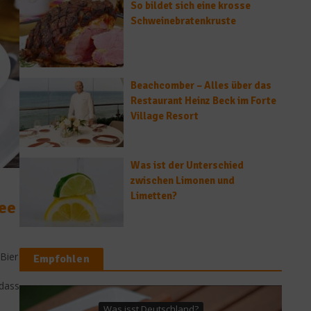
So bildet sich eine krosse
Schweinebratenkruste
Beachcomber – Alles über das
Restaurant Heinz Beck im Forte
Village Resort
Was ist der Unterschied
zwischen Limonen und
Limetten?
fee
Bier
Empfohlen
 dass
Rezepte