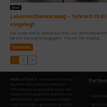
News
Lebensmittelwarnung – Tofu mit Chili
eingelegt
Das Bundesamt für Verbraucherschutz und Lebensmittelsicher
hat eine Warnung herausgegeben: Tofu mit Chili eingelegt....
Weiterlesen
1
2
worlds of food
ist eine kulinarische Reise
Partne
durch das Netz und liefert relevante
Informationen zu gesundem Essen und
Trinken sowie spannende Interviews mit
planetoft
Spitzenköchen und ihre besten Rezepte.
Unter dem Motto „gemeinsam genießen“
gesünder