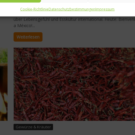
In wenigen Wochen startet die Fußball-Weltmeisterschaft. Wir
aber wollen über das Fußballfeld hinaus und in andere Töpfe
Cookie-Richtlinie
Datenschutzbestimmungen
Impressum
hineinschauen: Typische Gerichte und Rezepte, Wissenswerte
über Lebensgefühl und Esskultur international. Heute: Bienven
a México!...
Weiterlesen
Gewürze & Kräuter