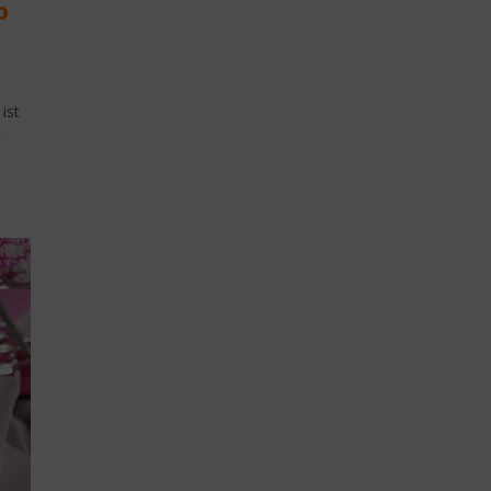
o
ist
t