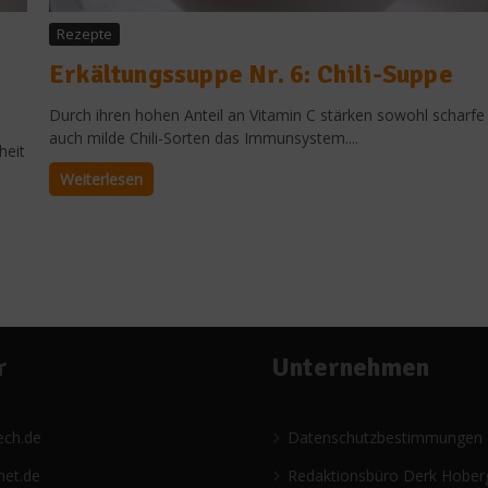
Rezepte
Erkältungssuppe Nr. 6: Chili-Suppe
Durch ihren hohen Anteil an Vitamin C stärken sowohl scharfe 
auch milde Chili-Sorten das Immunsystem....
heit
Weiterlesen
r
Unternehmen
ech.de
Datenschutzbestimmungen
net.de
Redaktionsbüro Derk Hober