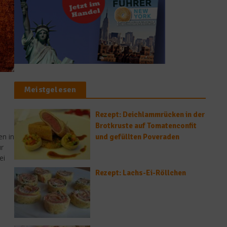
Meistgelesen
Rezept: Deichlammrücken in der
Brotkruste auf Tomatenconfit
en in
und gefüllten Poveraden
ür
ei
.
Rezept: Lachs-Ei-Röllchen