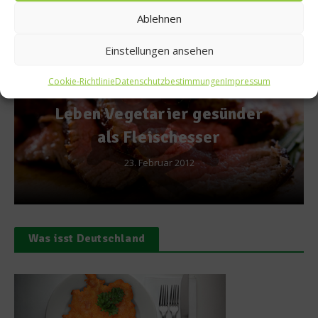
Empfohlen
Ablehnen
Einstellungen ansehen
Cookie-Richtlinie
Datenschutzbestimmungen
Impressum
Kochbücher
ünder
Neue Heimat – Neues
Kochbuch von Tim Mälze
14. November 2018
Was isst Deutschland