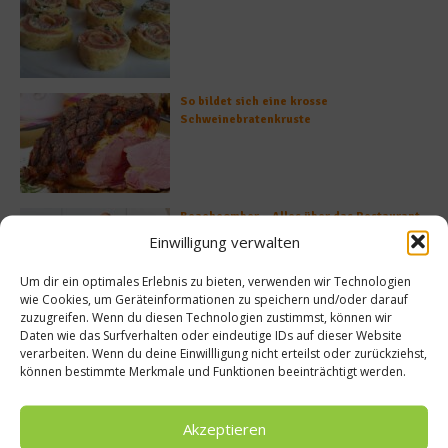
So bildet sich eine krosse
Schweinebratenkruste
Beachcomber – Alles über das Restaurant
Heinz Beck im Forte Village Resort
Einwilligung verwalten
Um dir ein optimales Erlebnis zu bieten, verwenden wir Technologien
wie Cookies, um Geräteinformationen zu speichern und/oder darauf
zuzugreifen. Wenn du diesen Technologien zustimmst, können wir
Was ist der Unterschied zwischen Limonen
Daten wie das Surfverhalten oder eindeutige IDs auf dieser Website
und Limetten?
verarbeiten. Wenn du deine Einwillligung nicht erteilst oder zurückziehst,
können bestimmte Merkmale und Funktionen beeinträchtigt werden.
Akzeptieren