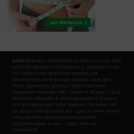
worlds of food
ist eine kulinarische Reise durch das Netz
und liefert relevante Informationen zu gesundem Essen
und Trinken sowie spannende Interviews mit
Spitzenköchen und ihre besten Rezepte. Unter dem
Motto „gemeinsam genießen“ bleiben hier keine
kulinarischen Wünsche offen. Kochen & Rezepte, Diät &
Abnehmen, Gesundes & Bio sowie Gastro & Gourmet
sind die Rubriken des Online-Magazins. Ein weites Feld,
vor dessen Hintergrund wir uns – ganz im Sinne unseres
Zieles, ein informatives und unterhaltsames
Ratgebermagazin zu sein – fragen: Was isst
Deutschland?