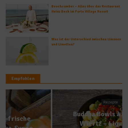
Beachcomber – Alles über das Restaurant
Heinz Beck im Forte Village Resort
Was ist der Unterschied zwischen Limonen
und Limetten?
Empfohlen
Rezepte
Buddha Bowls à la Stefan
Wiertz – Ligurische