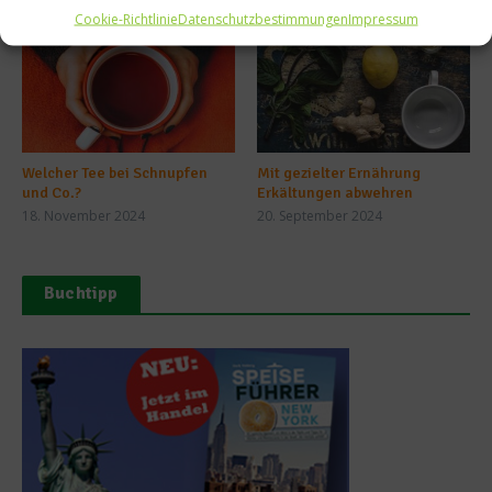
Cookie-Richtlinie
Datenschutzbestimmungen
Impressum
Welcher Tee bei Schnupfen
Mit gezielter Ernährung
und Co.?
Erkältungen abwehren
18. November 2024
20. September 2024
Buchtipp