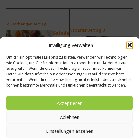
vorheriger Beitrag
Nächster Beitrag
Salade
Nicois
Wie
Einwilligung verwalten
e mit
lassen
Thunfi
sich
Um dir ein optimales Erlebnis zu bieten, verwenden wir Technologien
sch
Leben
wie Cookies, um Geräteinformationen zu speichern und/oder darauf
von
smitte
zuzugreifen. Wenn du diesen Technologien zustimmst, können wir
Cornel
l
Daten wie das Surfverhalten oder eindeutige IDs auf dieser Website
ia
richtig
verarbeiten. Wenn du deine Einwillligung nicht erteilst oder zurückziehst,
Polett
lagern
können bestimmte Merkmale und Funktionen beeinträchtigt werden.
o
?
Akzeptieren
Ablehnen
Einstellungen ansehen
Ähnliche Beiträge