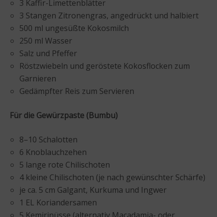
3 Kaffir-Limettenblätter
3 Stangen Zitronengras, angedrückt und halbiert
500 ml ungesüßte Kokosmilch
250 ml Wasser
Salz und Pfeffer
Röstzwiebeln und geröstete Kokosflocken zum
Garnieren
Gedämpfter Reis zum Servieren
Für die Gewürzpaste (Bumbu)
8–10 Schalotten
6 Knoblauchzehen
5 lange rote Chilischoten
4 kleine Chilischoten (je nach gewünschter Schärfe)
je ca. 5 cm Galgant, Kurkuma und Ingwer
1 EL Koriandersamen
5 Kemirinüsse (alternativ Macadamia- oder