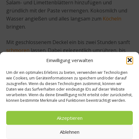
Salam- und Limettenblättern hinzufügen und
gründlich mit der Paste vermengen. Kokosmilch und
Wasser angießen und alles langsam zum
Köcheln
bringen.
Mit geschlossenem Deckel ein bis zwei Stunden sanft
schmoren
lassen. Dabei gelegentlich umrühren, bis
das Fleisch butterzart ist und die Sauce eine cremige
Einwilligung verwalten
Konsistenz erreicht.
Um dir ein optimales Erlebnis zu bieten, verwenden wir Technologien
wie Cookies, um Geräteinformationen zu speichern und/oder darauf
Vor dem Servieren Zitronengras und Blätter
zuzugreifen. Wenn du diesen Technologien zustimmst, können wir
Daten wie das Surfverhalten oder eindeutige IDs auf dieser Website
entfernen, mit Salz und Pfeffer
abschmecken
und mit
verarbeiten. Wenn du deine Einwillligung nicht erteilst oder zurückziehst,
Röstzwiebeln sowie gerösteten Kokosflocken
können bestimmte Merkmale und Funktionen beeinträchtigt werden.
garnieren. Dazu passt klassisch gedämpfter
Jasminreis.
Akzeptieren
Im Bawah Reserve endet Genuss nicht auf dem Teller.
Ablehnen
Gäste besuchen Marinebiologen bei