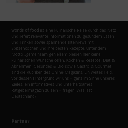
worlds of food
ist eine kulinarische Reise durch das Netz
und liefert relevante Informationen zu gesundem Essen
und Trinken sowie spannende Interviews mit
Spitzenköchen und ihre besten Rezepte. Unter dem
Motto „gemeinsam genießen“ bleiben hier keine
kulinarischen Wünsche offen. Kochen & Rezepte, Diät &
Abnehmen, Gesundes & Bio sowie Gastro & Gourmet
sind die Rubriken des Online-Magazins. Ein weites Feld,
vor dessen Hintergrund wir uns – ganz im Sinne unseres
Zieles, ein informatives und unterhaltsames
Ratgebermagazin zu sein – fragen: Was isst
Deutschland?
Partner