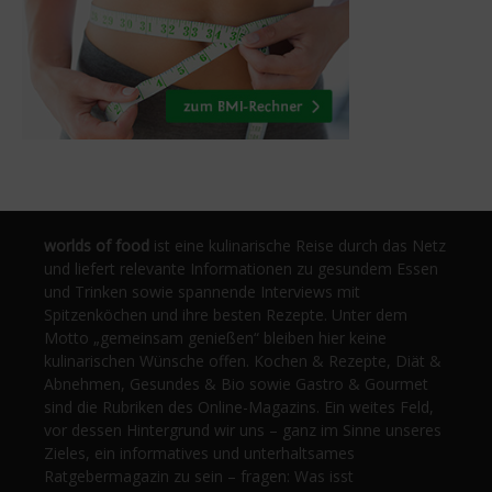
worlds of food
ist eine kulinarische Reise durch das Netz
und liefert relevante Informationen zu gesundem Essen
und Trinken sowie spannende Interviews mit
Spitzenköchen und ihre besten Rezepte. Unter dem
Motto „gemeinsam genießen“ bleiben hier keine
kulinarischen Wünsche offen. Kochen & Rezepte, Diät &
Abnehmen, Gesundes & Bio sowie Gastro & Gourmet
sind die Rubriken des Online-Magazins. Ein weites Feld,
vor dessen Hintergrund wir uns – ganz im Sinne unseres
Zieles, ein informatives und unterhaltsames
Ratgebermagazin zu sein – fragen: Was isst