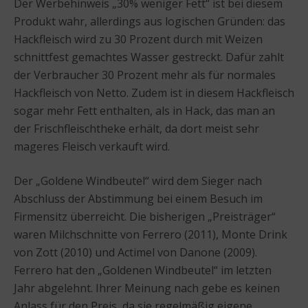
Der Werbehinweis „30% weniger Fett“ ist bei diesem
Produkt wahr, allerdings aus logischen Gründen: das
Hackfleisch wird zu 30 Prozent durch mit Weizen
schnittfest gemachtes Wasser gestreckt. Dafür zahlt
der Verbraucher 30 Prozent mehr als für normales
Hackfleisch von Netto. Zudem ist in diesem Hackfleisch
sogar mehr Fett enthalten, als in Hack, das man an
der Frischfleischtheke erhält, da dort meist sehr
mageres Fleisch verkauft wird.
Der „Goldene Windbeutel“ wird dem Sieger nach
Abschluss der Abstimmung bei einem Besuch im
Firmensitz überreicht. Die bisherigen „Preisträger“
waren Milchschnitte von Ferrero (2011), Monte Drink
von Zott (2010) und Actimel von Danone (2009).
Ferrero hat den „Goldenen Windbeutel“ im letzten
Jahr abgelehnt. Ihrer Meinung nach gebe es keinen
Anlass für den Preis, da sie regelmäßig eigene