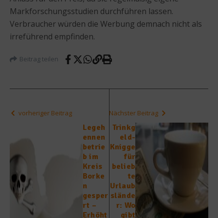
Markforschungsstudien durchführen lassen.
Verbraucher würden die Werbung demnach nicht als
irreführend empfinden.
Beitrag teilen
vorheriger Beitrag
Nächster Beitrag
Legeh
Trinkg
ennen
eld-
betrie
Knigge
b im
für
Kreis
belieb
Borke
te
n
Urlaub
gesper
slände
rt –
r: Wo
Erhöht
gibt