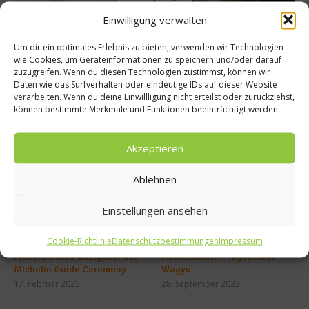
e
man
Einwilligung verwalten
Dioxin
wie
-Werte
viel?
Um dir ein optimales Erlebnis zu bieten, verwenden wir Technologien
wie Cookies, um Geräteinformationen zu speichern und/oder darauf
zuzugreifen. Wenn du diesen Technologien zustimmst, können wir
Daten wie das Surfverhalten oder eindeutige IDs auf dieser Website
verarbeiten. Wenn du deine Einwillligung nicht erteilst oder zurückziehst,
können bestimmte Merkmale und Funktionen beeinträchtigt werden.
Ähnliche Beiträge
Akzeptieren
Ablehnen
Einstellungen ansehen
Cookie-Richtlinie
Datenschutzbestimmungen
Impressum
Frankfurt wird Gastgeber der
Fleischeslust – Tegernseer
Michelin Guide Ceremony
Wagyu
17. Februar 2025
28. September 2023