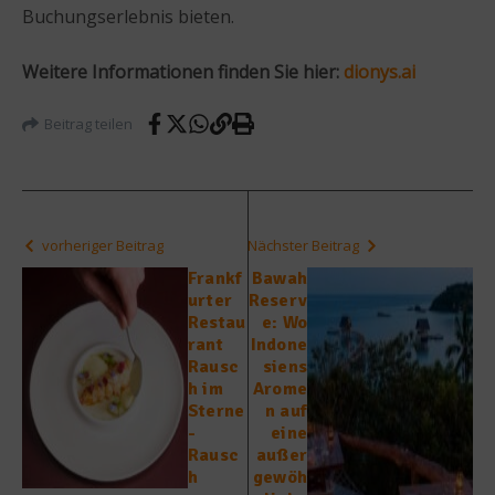
Buchungserlebnis bieten.
Weitere Informationen finden Sie hier:
dionys.ai
Beitrag teilen
vorheriger Beitrag
Nächster Beitrag
Frankf
Bawah
urter
Reserv
Restau
e: Wo
rant
Indone
Rausc
siens
h im
Arome
Sterne
n auf
-
eine
Rausc
außer
h
gewöh