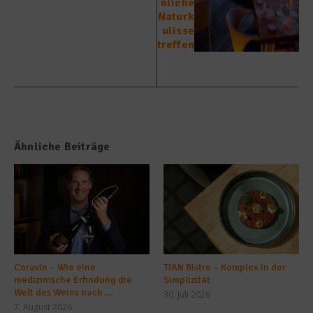
nliche
Naturk
ulisse
treffen
Ähnliche Beiträge
Coravin – Wie eine
TIAN Bistro – Komplex in der
medizinische Erfindung die
Simplizität
Welt des Weins nach ...
30. Juli 2026
7. August 2026