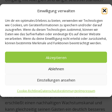
geworden. Hinzu kommt der Wunsch nach
Einwilligung verwalten
außergewöhnlichen Locations: 5ob Rooftop-Bar,
Boutiquehotel oder Weinkeller.
Um dir ein optimales Erlebnis zu bieten, verwenden wir Technologien
wie Cookies, um Geräteinformationen zu speichern und/oder darauf
zuzugreifen. Wenn du diesen Technologien zustimmst, können wir
Wo sehen Sie das größte Potenzial für Restaurants
Daten wie das Surfverhalten oder eindeutige IDs auf dieser Website
und Hotels?
verarbeiten. Wenn du deine Einwillligung nicht erteilst oder zurückziehst,
können bestimmte Merkmale und Funktionen beeinträchtigt werden.
Viele Betriebe unterschätzen den Wert ihrer
bestehenden Flächen. Ein Veranstaltungsraum, der
Akzeptieren
am Wochenende leer steht, oder eine Lounge, die
Ablehnen
tagsüber kaum genutzt wird, kann zusätzliche
Umsätze generieren, ohne dass hohe Investitionen
Einstellungen ansehen
nötig sind. Unser Ziel ist es, diesen Markt
transparenter und einfacher zugänglich zu machen.
Cookie-Richtlinie
Datenschutzbestimmungen
Impressum
Wer seine Eventflächen professionell vermarktet,
erschließt einen nachhaltigen Wachstumskanal und
kann gleichzeitig seinen Gästen ein deutlich besseres