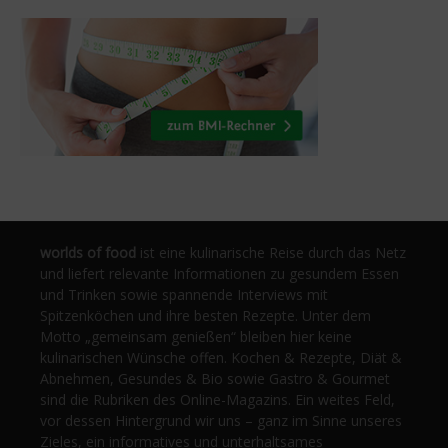
worlds of food
ist eine kulinarische Reise durch das Netz
und liefert relevante Informationen zu gesundem Essen
und Trinken sowie spannende Interviews mit
Spitzenköchen und ihre besten Rezepte. Unter dem
Motto „gemeinsam genießen“ bleiben hier keine
kulinarischen Wünsche offen. Kochen & Rezepte, Diät &
Abnehmen, Gesundes & Bio sowie Gastro & Gourmet
sind die Rubriken des Online-Magazins. Ein weites Feld,
vor dessen Hintergrund wir uns – ganz im Sinne unseres
Zieles, ein informatives und unterhaltsames