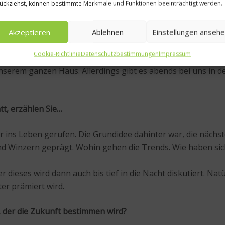
ückziehst, können bestimmte Merkmale und Funktionen beeinträchtigt werden.
Akzeptieren
Ablehnen
Einstellungen anseh
n Gault&Millau) andere Weine serviert, als in den restlic
Cookie-Richtlinie
Datenschutzbestimmungen
Impressum
nserem ganzen Haus. Allerdings gibt es abends bei uns in d
tt, erzählen Sie…
ins Leben gerufen. Die Grundidee dahinter war, die nächst
d Winzern geprägt. Wohin gehen die Trends. Wie haben sich
dieses wird dann auch bis tief in die Nacht diskutiert. Nat
er prämiert wird.
, der die Zukunft bestimmen wird?