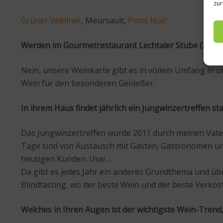
zur
Grüner Veltliner
, Meursault,
Pinot Noir
Werden im Gourmetrestaurant Lechtaler Stube (3 Haube
Nein, unsere Weinkarte gibt es in vollem Umfang in u
Wein für den besonderen Genießer.
In ihrem Haus findet jährlich ein Jungwinzertreffen sta
Das Jungwinzertreffen wurde 2011 durch meinen Vater 
Tage sind von Austausch mit Gästen, Gastronomen un
heutigen Kunden. Usw….
Da gibt es jedes Jahr ein anderes Grundthema und über 
Blindtasting, wo der beste Wein und der beste Verkost
Welches in Ihren Augen ist der wichtigste Wein-Trend