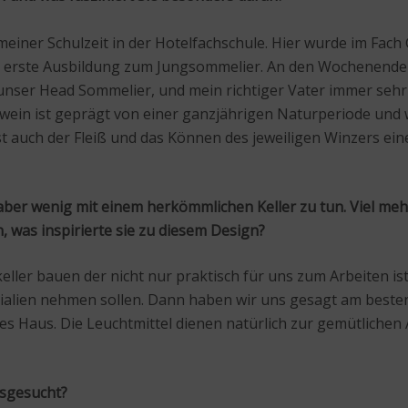
iner Schulzeit in der Hotelfachschule. Hier wurde im Fach 
e erste Ausbildung zum Jungsommelier. An den Wochenenden
ser Head Sommelier, und mein richtiger Vater immer sehr v
nwein ist geprägt von einer ganzjährigen Naturperiode und
t auch der Fleiß und das Können des jeweiligen Winzers ein
aber wenig mit einem herkömmlichen Keller zu tun. Viel mehr
was inspirierte sie zu diesem Design?
eller bauen der nicht nur praktisch für uns zum Arbeiten is
ialien nehmen sollen. Dann haben wir uns gesagt am beste
es Haus. Die Leuchtmittel dienen natürlich zur gemütlichen
usgesucht?