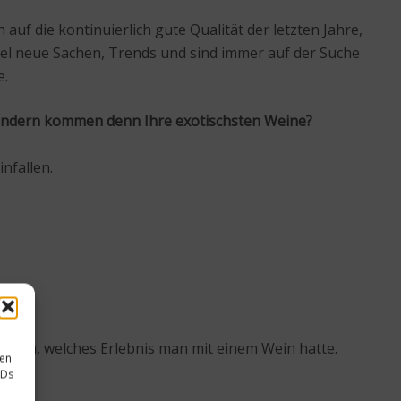
uf die kontinuierlich gute Qualität der letzten Jahre,
iel neue Sachen, Trends und sind immer auf der Suche
e.
 Ländern kommen denn Ihre exotischsten Weine?
infallen.
achdem, welches Erlebnis man mit einem Wein hatte.
sen
IDs