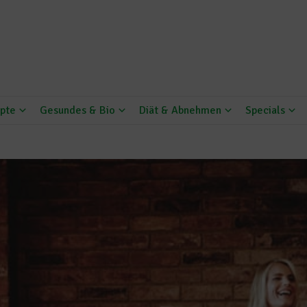
pte
Gesundes & Bio
Diät & Abnehmen
Specials