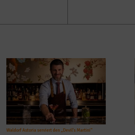
Waldorf Astoria serviert den „Devil’s Martini“