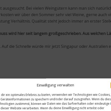
usgesucht. Bei vielen Weingütern kann man sich natürlich a
rkosten wir über den Sommer sehr viel Weine, gerne auch v
ung Verhältnis. Qualität steht jedoch immer an erster Stell
Genuss wird hier seit langem großgeschrieben. Aus welchen
. Auf die Schnelle würde mir jetzt Singapur oder Australien e
Einwilligung verwalten
dir ein optimales Erlebnis zu bieten, verwenden wir Technologien wie Cookies,
motional denke ich, ist es für jeden unterschiedlich. Je n
Geräteinformationen zu speichern und/oder darauf zuzugreifen. Wenn du die
hnologien zustimmst, können wir Daten wie das Surfverhalten oder eindeutige 
 dieser Website verarbeiten. Wenn du deine Einwillligung nicht erteilst oder
l mitnehmen?