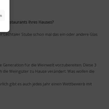
en
hen Restaurants ihres Hauses?
er Lechtaler Stube schon mal das ein oder andere Glas
e Generation für die Weinwelt vorzubereiten. Diese 3
 die Weingüter zu Hause verändert. Was wollen die
ürlich gibt es auch jedes Jahr einen Wettbewerb mit