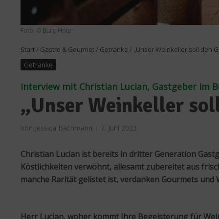
Foto: © Burg-Hotel
Start
/
Gastro & Gourmet
/
Getränke
/
„Unser Weinkeller soll den 
Getränke
Interview mit Christian Lucian, Gastgeber im 
„Unser Weinkeller sol
Von
Jessica Bachmann
7. Juni 2023
Christian Lucian ist bereits in dritter Generation Ga
Köstlichkeiten verwöhnt, allesamt zubereitet aus fris
manche Rarität gelistet ist, verdanken Gourmets und 
Herr Lucian, woher kommt Ihre Begeisterung für Wein