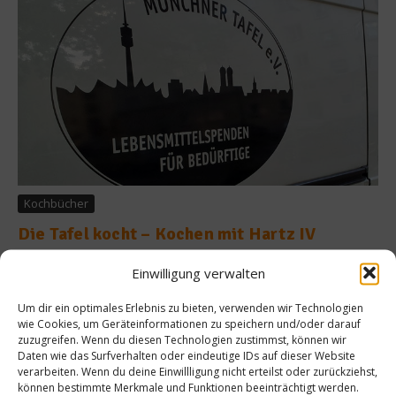
Kochbücher
Die Tafel kocht – Kochen mit Hartz IV
„Die Tafel kocht“ – das Koch- und Haushaltsbuch der
Einwilligung verwalten
Münchner Tafel e.V. – ist zum 20-jährigen Jubiläum des
mildtätigen Vereins erschienen. Die günstigen Rezepte sind an
Um dir ein optimales Erlebnis zu bieten, verwenden wir Technologien
den Hartz IV-Tagessatz angepasst und der komplette Erlös
wie Cookies, um Geräteinformationen zu speichern und/oder darauf
geht zu Gunsten der guten Sache....
zuzugreifen. Wenn du diesen Technologien zustimmst, können wir
Daten wie das Surfverhalten oder eindeutige IDs auf dieser Website
verarbeiten. Wenn du deine Einwillligung nicht erteilst oder zurückziehst,
Weiterlesen
können bestimmte Merkmale und Funktionen beeinträchtigt werden.