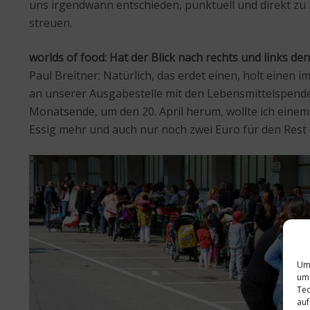
uns irgendwann entschieden, punktuell und direkt zu
streuen.
worlds of food: Hat der Blick nach rechts und links d
Paul Breitner: Natürlich, das erdet einen, holt einen
an unserer Ausgabestelle mit den Lebensmittelspenden
Monatsende, um den 20. April herum, wollte ich einem
Essig mehr und auch nur noch zwei Euro für den Rest
Um 
um 
Tec
auf