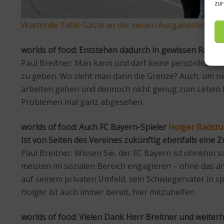
zur
Wartende Tafel-Gäste an der neuen Ausgabestelle 
worlds of food: Entstehen dadurch in gewissen Rahm
Paul Breitner: Man kann und darf keine persönlichen 
zu geben. Wo zieht man dann die Grenze? Auch, um nie
arbeiten gehen und dennoch nicht genug zum Leben ha
Problemen mal ganz abgesehen.
worlds of food: Auch FC Bayern-Spieler
Holger Badstub
Ist von Seiten des Vereines zukünftig ebenfalls ein
Paul Breitner: Wissen Sie, der FC Bayern ist ohnehin sc
meisten im sozialen Bereich engagieren – ohne das a
auf seinem privaten Umfeld, sein Schwiegervater in s
Holger ist auch immer bereit, hier mitzuhelfen.
worlds of food: Vielen Dank Herr Breitner und weiterhi