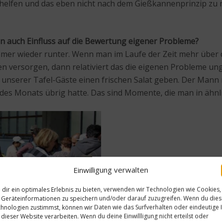
 helfen und das eben nicht nach dem Gießkannenprinzip zu 
enn auch Einfluss auf die Bewertung eigener Probleme?
 immer wieder runter. Wenn man im Laufe der Zeit mehr über 
 versorgen, dann relativiert das die eigenen Probleme unge
 unserer Tafel-Gäste einen frischen Salat geben. Der Mann
 des Monats übrig hatte. Das sind Momente, die man in ähn
Einwilligung verwalten
dir ein optimales Erlebnis zu bieten, verwenden wir Technologien wie Cookies,
Geräteinformationen zu speichern und/oder darauf zuzugreifen. Wenn du die
hnologien zustimmst, können wir Daten wie das Surfverhalten oder eindeutige 
 dieser Website verarbeiten. Wenn du deine Einwillligung nicht erteilst oder