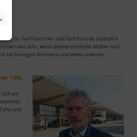
en
tet ist, fünf Euro hier und fünf Euro da zusätzlich
t einen das sehr, wenn alleinerziehende Mütter hart
ut bei heutigen Rentnern und vielen anderen
ner Tafel
.
e sich am
ebenfalls
Tafel und