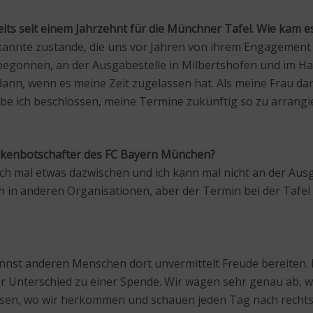
reits seit einem Jahrzehnt für die Münchner Tafel. Wie kam e
kannte zustande, die uns vor Jahren von ihrem Engagement 
begonnen, an der Ausgabestelle in Milbertshofen und im H
ann, wenn es meine Zeit zugelassen hat. Als meine Frau da
abe ich beschlossen, meine Termine zukünftig so zu arrangie
Markenbotschafter des FC Bayern München?
auch mal etwas dazwischen und ich kann mal nicht an der Aus
 in anderen Organisationen, aber der Termin bei der Tafel 
kannst anderen Menschen dort unvermittelt Freude bereiten. 
r Unterschied zu einer Spende. Wir wägen sehr genau ab, wo
wissen, wo wir herkommen und schauen jeden Tag nach rechts 