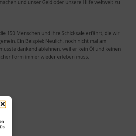
machen und unser Geld oder unsere Hilfe weltweit zu
die 150 Menschen und ihre Schicksale erfährt, die wir
mein. Ein Beispiel: Neulich, noch nicht mal am
 musste dankend ablehnen, weil er kein Öl und keinen
licher Form immer wieder erleben muss.
sen
IDs