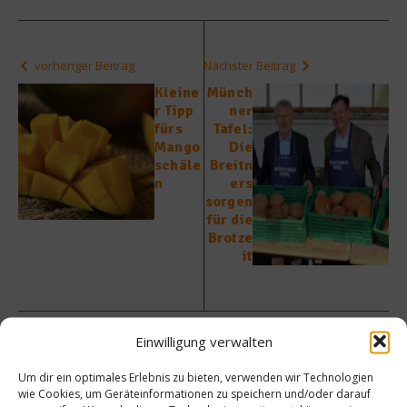
vorheriger Beitrag
Nächster Beitrag
Kleine
Münch
r Tipp
ner
fürs
Tafel:
Mango
Die
schäle
Breitn
n
ers
sorgen
für die
Brotze
it
Einwilligung verwalten
Um dir ein optimales Erlebnis zu bieten, verwenden wir Technologien
Ähnliche Beiträge
wie Cookies, um Geräteinformationen zu speichern und/oder darauf