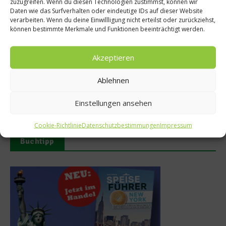
zuzugreifen. Wenn du diesen Technologien zustimmst, können wir
Daten wie das Surfverhalten oder eindeutige IDs auf dieser Website
verarbeiten. Wenn du deine Einwillligung nicht erteilst oder zurückziehst,
können bestimmte Merkmale und Funktionen beeinträchtigt werden.
Akzeptieren
MAUI eröffnet neue
50 Best Discovery präsentiert
Ablehnen
Sommerterrasse im
globales Update 2026
Ludwigpalais
17. Juli 2026
Einstellungen ansehen
27. Juli 2026
Cookie-Richtlinie
Datenschutzbestimmungen
Impressum
Buchtipp