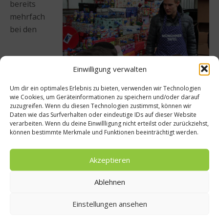
bereits
mehrfach
bei den
Einwilligung verwalten
Um dir ein optimales Erlebnis zu bieten, verwenden wir Technologien
wie Cookies, um Geräteinformationen zu speichern und/oder darauf
zuzugreifen. Wenn du diesen Technologien zustimmst, können wir
Daten wie das Surfverhalten oder eindeutige IDs auf dieser Website
Ausgabestellen, an denen die Lebensmittel an die
verarbeiten. Wenn du deine Einwillligung nicht erteilst oder zurückziehst,
Tafelgäste verteilt werden, und half mit. Allerdings
können bestimmte Merkmale und Funktionen beeinträchtigt werden.
möchte er sich zukünftig gerne auch anderweitig
engagieren und sehen, wie man die Gäste der Tafel
Akzeptieren
neben den Lebensmittel-Spenden noch zusätzlich
unterstützen kann: „Wir arbeiten gerade daran und
Ablehnen
ich hoffe, dass ich mich da bald noch mehr einbringen
Einstellungen ansehen
kann“, sagt Holger Badstuber und blickt auf die noch
immer lange Schlange der wartenden Kinder.