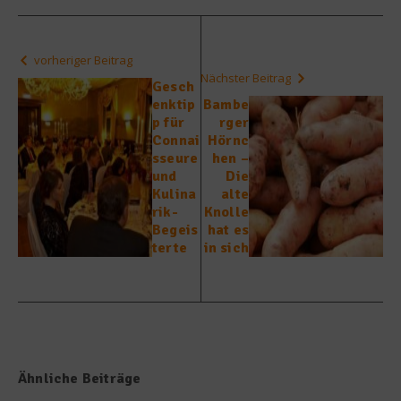
vorheriger Beitrag
Nächster Beitrag
Gesch
enktip
Bambe
p für
rger
Connai
Hörnc
sseure
hen –
und
Die
Kulina
alte
rik-
Knolle
Begeis
hat es
terte
in sich
Ähnliche Beiträge