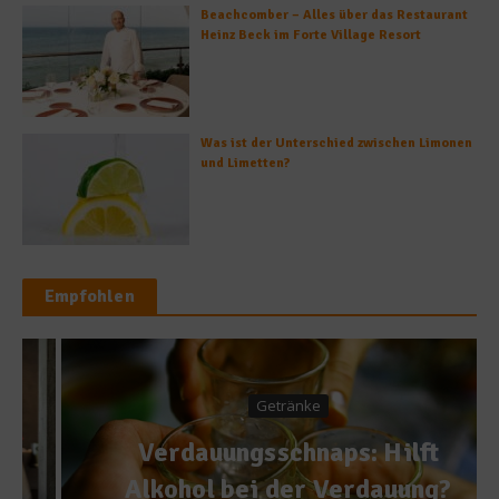
Beachcomber – Alles über das Restaurant
Heinz Beck im Forte Village Resort
Was ist der Unterschied zwischen Limonen
und Limetten?
Empfohlen
Getränke
Verdauungsschnaps: Hilft
Alkohol bei der Verdauung?