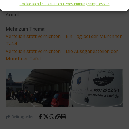
Cookie-Richtlinie
Datenschutzbestimmungen
Impressum
Insgesamt leben 200.000 Menschen in München in
Armut.
Mehr zum Thema:
Verteilen statt vernichten – Ein Tag bei der Münchner
Tafel
Verteilen statt vernichten – Die Aussgabestellen der
Münchner Tafel
Beitrag teilen