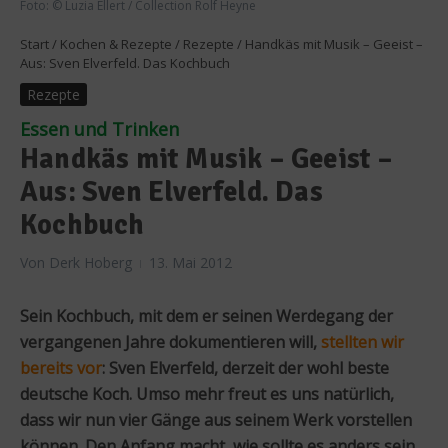
Foto: © Luzia Ellert / Collection Rolf Heyne
Start
/
Kochen & Rezepte
/
Rezepte
/
Handkäs mit Musik – Geeist –
Aus: Sven Elverfeld. Das Kochbuch
Rezepte
Essen und Trinken
Handkäs mit Musik – Geeist –
Aus: Sven Elverfeld. Das
Kochbuch
Von
Derk Hoberg
13. Mai 2012
Sein Kochbuch, mit dem er seinen Werdegang der
vergangenen Jahre dokumentieren will,
stellten wir
bereits vor
: Sven Elverfeld, derzeit der wohl beste
deutsche Koch. Umso mehr freut es uns natürlich,
dass wir nun vier Gänge aus seinem Werk vorstellen
können. Den Anfang macht, wie sollte es anders sein,