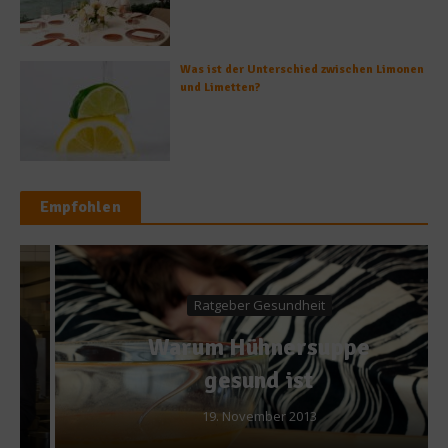
Was ist der Unterschied zwischen Limonen
und Limetten?
Empfohlen
Ratgeber Gesundheit
Warum Hühnersuppe
gesund ist
19. November 2013