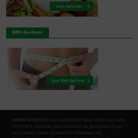
BMI-Rechner
worlds of food
ist eine kulinarische Reise durch das Netz
und liefert relevante Informationen zu gesundem Essen
und Trinken sowie spannende Interviews mit