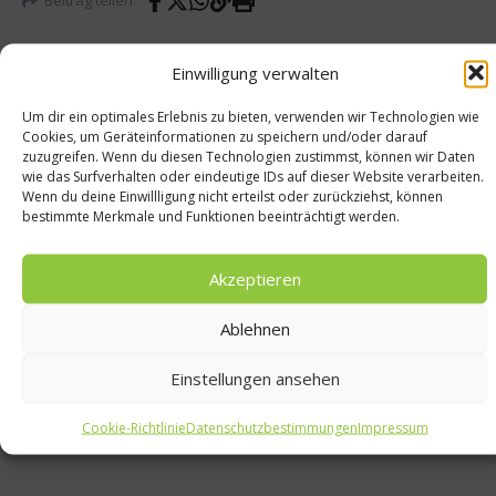
Beitrag teilen
Einwilligung verwalten
Um dir ein optimales Erlebnis zu bieten, verwenden wir Technologien wie
vorheriger Beitrag
Nächster Beitrag
Cookies, um Geräteinformationen zu speichern und/oder darauf
Tohru
Jahres
zuzugreifen. Wenn du diesen Technologien zustimmst, können wir Daten
wie das Surfverhalten oder eindeutige IDs auf dieser Website verarbeiten.
Nakam
zeiten
Wenn du deine Einwillligung nicht erteilst oder zurückziehst, können
ura
Bar –
bestimmte Merkmale und Funktionen beeinträchtigt werden.
bringt
Münch
Japan
ens
nach
ältest
Akzeptieren
Europa
e Bar
mit
Ablehnen
neuem
Schwu
ng
Einstellungen ansehen
Cookie-Richtlinie
Datenschutzbestimmungen
Impressum