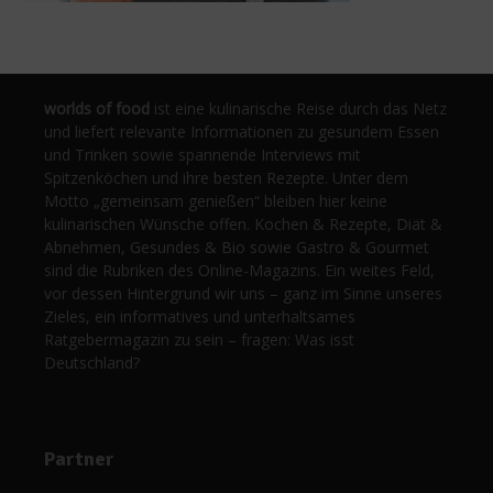
worlds of food
ist eine kulinarische Reise durch das Netz
und liefert relevante Informationen zu gesundem Essen
und Trinken sowie spannende Interviews mit
Spitzenköchen und ihre besten Rezepte. Unter dem
Motto „gemeinsam genießen“ bleiben hier keine
kulinarischen Wünsche offen. Kochen & Rezepte, Diät &
Abnehmen, Gesundes & Bio sowie Gastro & Gourmet
sind die Rubriken des Online-Magazins. Ein weites Feld,
vor dessen Hintergrund wir uns – ganz im Sinne unseres
Zieles, ein informatives und unterhaltsames
Ratgebermagazin zu sein – fragen: Was isst
Deutschland?
Partner