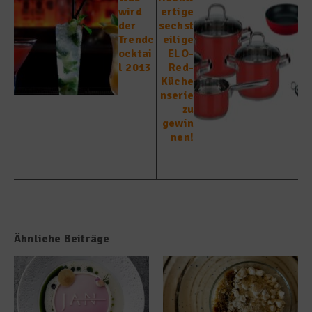
wird
ertige
der
sechst
Trendc
eilige
ocktai
ELO-
l 2013
Red-
Küche
nserie
zu
gewin
nen!
Ähnliche Beiträge