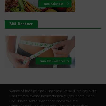
BMI-Rechner
worlds of food
ist eine kulinarische Reise durch das Netz
und liefert relevante Informationen zu gesundem Essen
und Trinken sowie spannende Interviews mit
Spitzenköchen und ihre besten Rezepte. Unter dem