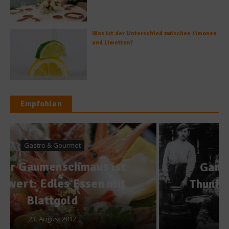
Was ist der Unterschied zwischen Limonen
und Limetten?
Empfohlen
Kochen & Rezepte
Ganz schön Bonito: Der
Thunfisch aus dem Golf von
Biscaya
1. Juli 2018