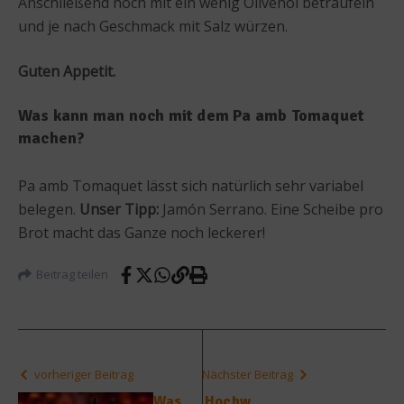
Anschließend noch mit ein wenig Olivenöl beträufeln
und je nach Geschmack mit Salz würzen.
Guten Appetit.
Was kann man noch mit dem Pa amb Tomaquet
machen?
Pa amb Tomaquet lässt sich natürlich sehr variabel
belegen.
Unser Tipp:
Jamón Serrano. Eine Scheibe pro
Brot macht das Ganze noch leckerer!
Beitrag teilen
vorheriger Beitrag
Nächster Beitrag
Was
Hochw