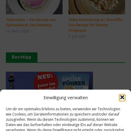
Tellersülze – Ein Rezept von
Süße Erinnerung an Teneriffa:
Spitzenkoch Jan Hartwig-
Das Rezept für Polvito
Uruguayo
14. März 2026
9. Juli 2025
Buchtipp
Einwilligung verwalten
Um dir ein optimales Erlebnis zu bieten, verwenden wir Technologien
wie Cookies, um Geräteinformationen zu speichern und/oder darauf
zuzugreifen. Wenn du diesen Technologien zustimmst, können wir
Daten wie das Surfverhalten oder eindeutige IDs auf dieser Website
verarbeiten. Wenn du deine Einwillligung nicht erteilst oder zurückziehst,