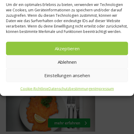
Um dir ein optimales Erlebnis zu bieten, verwenden wir Technologien
gesunde Ern
wie Cookies, um Geräteinformationen zu speichern und/oder darauf
 Deutschland?
zuzugreifen. Wenn du diesen Technologien zustimmst, können wir
Interview mit F
Daten wie das Surfverhalten oder eindeutige IDs auf dieser Website
en – Die Sieger
Am Anfang war
verarbeiten. Wenn du deine Einwillligung nicht erteilst oder zurückziehst,
en fest
können bestimmte Merkmale und Funktionen beeinträchtigt werden.
und Ku
Juni 2013
Akzeptieren
21. Dezembe
Ablehnen
Einstellungen ansehen
Was isst Deutschland
Cookie-Richtlinie
Datenschutzbestimmungen
Impressum