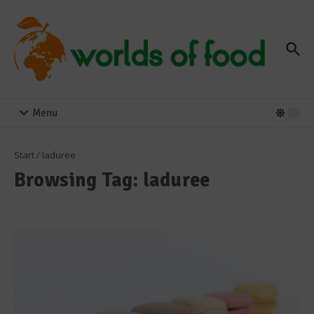
Zum Inhalt springen
Menu
Start
/
laduree
Browsing Tag: laduree