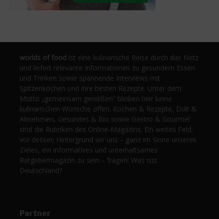
worlds of food
ist eine kulinarische Reise durch das Netz
und liefert relevante Informationen zu gesundem Essen
und Trinken sowie spannende Interviews mit
Spitzenköchen und ihre besten Rezepte. Unter dem
Motto „gemeinsam genießen“ bleiben hier keine
kulinarischen Wünsche offen. Kochen & Rezepte, Diät &
Abnehmen, Gesundes & Bio sowie Gastro & Gourmet
sind die Rubriken des Online-Magazins. Ein weites Feld,
vor dessen Hintergrund wir uns – ganz im Sinne unseres
Zieles, ein informatives und unterhaltsames
Ratgebermagazin zu sein – fragen: Was isst
Deutschland?
Partner