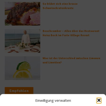
So bildet sich eine krosse
Schweinebratenkruste
Beachcomber – Alles über das Restaurant
Heinz Beck im Forte Village Resort
Was ist der Unterschied zwischen Limonen
und Limetten?
Empfohlen
Einwilligung verwalten