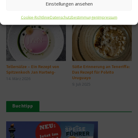
Einstellungen ansehen
Ähnliche Beiträge
Cookie-Richtlinie
Datenschutzbestimmungen
Impressum
Tellersülze – Ein Rezept von
Süße Erinnerung an Teneriffa:
Spitzenkoch Jan Hartwig-
Das Rezept für Polvito
Uruguayo
14. März 2026
9. Juli 2025
Buchtipp