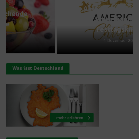
American Christmas –
Amerikanische
Festtagsküche
4. Dezember 2022
Was isst Deutschland