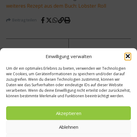
weiteres Rezept aus dem Buch: Lobster Roll
Beitrag teilen
vorheriger Beitrag
Nächster Beitrag
Einwilligung verwalten
Beste
Ischgl
Um dir ein optimales Erlebnis zu bieten, verwenden wir Technologien
deutsc
schick
wie Cookies, um Geräteinformationen zu speichern und/oder darauf
he
t
zuzugreifen. Wenn du diesen Technologien zustimmst, können wir
Weinla
Starkö
Daten wie das Surfverhalten oder eindeutige IDs auf dieser Website
gen
che
verarbeiten. Wenn du deine Einwillligung nicht erteilst oder zurückziehst,
nun
auf
können bestimmte Merkmale und Funktionen beeinträchtigt werden.
online
Slalo
mkurs
Akzeptieren
Ablehnen