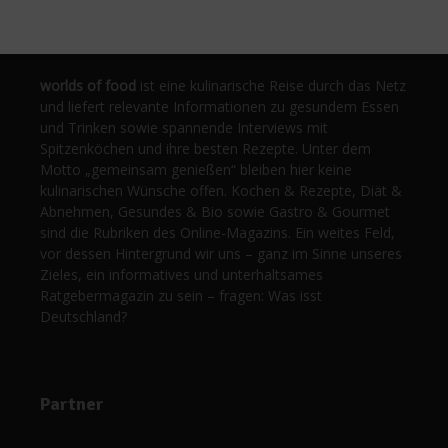
worlds of food
ist eine kulinarische Reise durch das Netz
und liefert relevante Informationen zu gesundem Essen
und Trinken sowie spannende Interviews mit
Spitzenköchen und ihre besten Rezepte. Unter dem
Motto „gemeinsam genießen“ bleiben hier keine
kulinarischen Wünsche offen. Kochen & Rezepte, Diät &
Abnehmen, Gesundes & Bio sowie Gastro & Gourmet
sind die Rubriken des Online-Magazins. Ein weites Feld,
vor dessen Hintergrund wir uns – ganz im Sinne unseres
Zieles, ein informatives und unterhaltsames
Ratgebermagazin zu sein – fragen: Was isst
Deutschland?
Partner