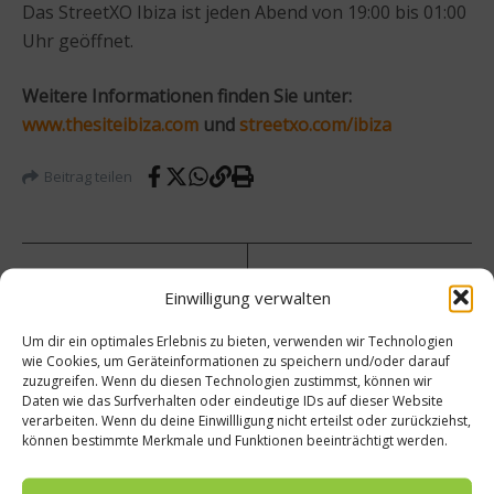
Das StreetXO Ibiza ist jeden Abend von 19:00 bis 01:00
Uhr geöffnet.
Weitere Informationen finden Sie unter:
www.thesiteibiza.com
und
streetxo.com/ibiza
Beitrag teilen
Einwilligung verwalten
vorheriger Beitrag
Nächster Beitrag
Kulina
Um dir ein optimales Erlebnis zu bieten, verwenden wir Technologien
rische
Vom
wie Cookies, um Geräteinformationen zu speichern und/oder darauf
Weltre
Sparg
zuzugreifen. Wenn du diesen Technologien zustimmst, können wir
ise –
elfeld
Daten wie das Surfverhalten oder eindeutige IDs auf dieser Website
Food-
ins
verarbeiten. Wenn du deine Einwillligung nicht erteilst oder zurückziehst,
Festiva
Sterne
können bestimmte Merkmale und Funktionen beeinträchtigt werden.
l im
-
Vier
Restau