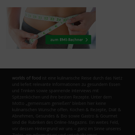
worlds of food
ist eine kulinarische Reise durch das Netz
und liefert relevante Informationen zu gesundem Essen
und Trinken sowie spannende Interviews mit
Spitzenköchen und ihre besten Rezepte. Unter dem
Motto „gemeinsam genießen“ bleiben hier keine
kulinarischen Wünsche offen. Kochen & Rezepte, Diät &
Abnehmen, Gesundes & Bio sowie Gastro & Gourmet
sind die Rubriken des Online-Magazins. Ein weites Feld,
vor dessen Hintergrund wir uns – ganz im Sinne unseres
Zieles, ein informatives und unterhaltsames