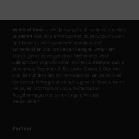
worlds of food
ist eine kulinarische Reise durch das Netz
und liefert relevante Informationen zu gesundem Essen
und Trinken sowie spannende Interviews mit
Spitzenköchen und ihre besten Rezepte. Unter dem
Motto „gemeinsam genießen“ bleiben hier keine
kulinarischen Wünsche offen. Kochen & Rezepte, Diät &
Abnehmen, Gesundes & Bio sowie Gastro & Gourmet
sind die Rubriken des Online-Magazins. Ein weites Feld,
vor dessen Hintergrund wir uns – ganz im Sinne unseres
Zieles, ein informatives und unterhaltsames
Ratgebermagazin zu sein – fragen: Was isst
Deutschland?
Partner