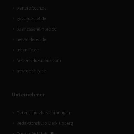
planetoftech.de
gesündernet.de
businessandmore.de
netzathleten.de
urbanlife.de
fast-and-luxurious.com
newfoodcity.de
Unternehmen
Datenschutzbestimmungen
Redaktionsbüro Derk Hoberg
Cookie-Richtlinie (EU)