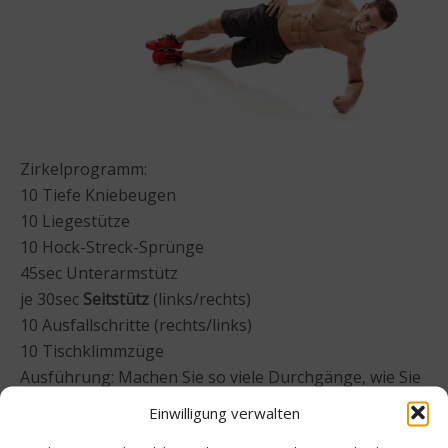
Zirkelprogramm:
10 Tiefe Kniebeugen
10 Liegestütze
10 Hock-Streck-Sprünge
45sec Unterarmstütz
je 30sec
Seitstütz
(links/rechts)
10 Ausfallschritte (rechts/links)
10 Tischklimmzüge
Ausführung: Machen Sie so viele Durchgänge, wie Sie
in 30min schaffen können!
Einwilligung verwalten