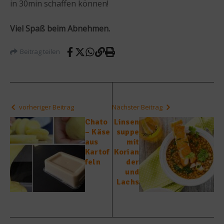
in 30min schaffen können!
Viel Spaß beim Abnehmen.
Beitrag teilen
vorheriger Beitrag
Nächster Beitrag
Chato
Linsen
– Käse
suppe
aus
mit
Kartof
Korian
feln
der
und
Lachs