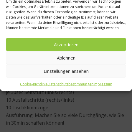
Dienstag:
Um dir ein optimales Erlebnis zu bieten, verwenden wir Technologien
wie Cookies, um Geräteinformationen zu speichern und/oder darauf
30min Nüchternlauf vor dem Frühstück. Trinken Sie
zuzugreifen. Wenn du diesen Technologien zustimmst, können wir
vor dem Lauf ein Glas Wasser und einen Espresso
Daten wie das Surfverhalten oder eindeutige IDs auf dieser Website
verarbeiten. Wenn du deine Einwillligung nicht erteilst oder zurückziehst,
ohne Zucker.
können bestimmte Merkmale und Funktionen beeinträchtigt werden.
Mittwoch: 30min Workout
Akzeptieren
Zirkelprogramm:
Ablehnen
10 Tiefe Kniebeugen
10 Liegestütze
Einstellungen ansehen
10 Hock-Streck-Sprünge
45sec Unterarmstütz
Cookie-Richtlinie
Datenschutzbestimmungen
Impressum
je 30sec Seitstütz (links/rechts)
10 Ausfallschritte (rechts/links)
10 Tischklimmzüge
Ausführung: Machen Sie so viele Durchgänge, wie Sie
in 30min schaffen können!