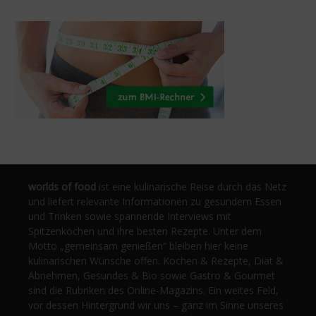
worlds of food
ist eine kulinarische Reise durch das Netz
und liefert relevante Informationen zu gesundem Essen
und Trinken sowie spannende Interviews mit
Spitzenköchen und ihre besten Rezepte. Unter dem
Motto „gemeinsam genießen“ bleiben hier keine
kulinarischen Wünsche offen. Kochen & Rezepte, Diät &
Abnehmen, Gesundes & Bio sowie Gastro & Gourmet
sind die Rubriken des Online-Magazins. Ein weites Feld,
vor dessen Hintergrund wir uns – ganz im Sinne unseres