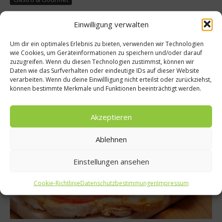
Thomas Bühner kürt Sieger beim Tapas-
Einwilligung verwalten
Wettbewerb
Um dir ein optimales Erlebnis zu bieten, verwenden wir Technologien
Drei-Sterne-Koch Thomas Bühner vergab im Namen des
wie Cookies, um Geräteinformationen zu speichern und/oder darauf
Zusammenschlusses “Olivenöle aus Spanien” den Preis für das
zuzugreifen. Wenn du diesen Technologien zustimmst, können wir
beste Tapa-Rezept auf der Anuga in Köln....
Daten wie das Surfverhalten oder eindeutige IDs auf dieser Website
verarbeiten. Wenn du deine Einwillligung nicht erteilst oder zurückziehst,
Weiterlesen
können bestimmte Merkmale und Funktionen beeinträchtigt werden.
Akzeptieren
Ablehnen
Einstellungen ansehen
Cookie-Richtlinie
Datenschutzbestimmungen
Impressum