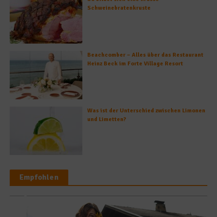
Schweinebratenkruste
Beachcomber – Alles über das Restaurant
Heinz Beck im Forte Village Resort
Was ist der Unterschied zwischen Limonen
und Limetten?
Empfohlen