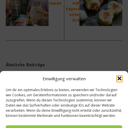
Japan
auf
bayeri
sche
Art
Ähnliche Beiträge
Einwilligung verwalten
Um dir ein optimales Erlebnis zu bieten, verwenden wir Technologien
wie Cookies, um Geräteinformationen zu speichern und/oder darauf
zuzugreifen. Wenn du diesen Technologien zustimmst, können wir
Daten wie das Surfverhalten oder eindeutige IDs auf dieser Website
verarbeiten. Wenn du deine Einwillligung nicht erteilst oder zurückziehst,
Tellersülze – Ein Rezept von
Süße Erinnerung an Teneriffa:
können bestimmte Merkmale und Funktionen beeinträchtigt werden.
Spitzenkoch Jan Hartwig-
Das Rezept für Polvito
Uruguayo
14. März 2026