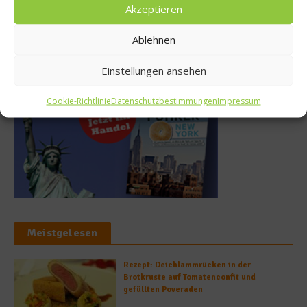
9. Juli 2025
Akzeptieren
Ablehnen
Buchtipp
Einstellungen ansehen
Cookie-Richtlinie
Datenschutzbestimmungen
Impressum
Meistgelesen
Rezept: Deichlammrücken in der
Brotkruste auf Tomatenconfit und
gefüllten Poveraden