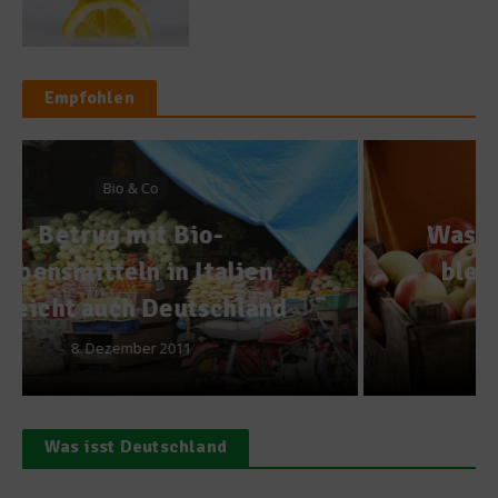
Empfohlen
Bio & Co
Was ist gerade reif und wie
bleiben Obst und Gemüse
frisch?
17. November 2015
Was isst Deutschland