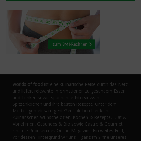
worlds of food
ist eine kulinarische Reise durch das Netz
und liefert relevante Informationen zu gesundem Essen
und Trinken sowie spannende Interviews mit
Spitzenköchen und ihre besten Rezepte. Unter dem
Motto „gemeinsam genießen“ bleiben hier keine
kulinarischen Wünsche offen. Kochen & Rezepte, Diät &
Abnehmen, Gesundes & Bio sowie Gastro & Gourmet
sind die Rubriken des Online-Magazins. Ein weites Feld,
vor dessen Hintergrund wir uns – ganz im Sinne unseres