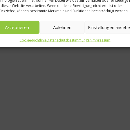
hnologien zustimmst, können wir Daten wie das Surfverhalten oder eindeutige 
Ratgeber
 dieser Website verarbeiten. Wenn du deine Einwillligung nicht erteilst oder
ückziehst, können bestimmte Merkmale und Funktionen beeinträchtigt werden.
Aromastof
Hunger
Akzeptieren
Ablehnen
Einstellungen anseh
8. Mär
Cookie-Richtlinie
Datenschutzbestimmungen
Impressum