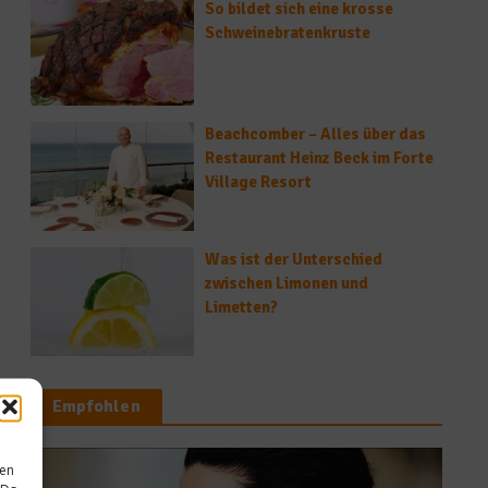
So bildet sich eine krosse
Schweinebratenkruste
Beachcomber – Alles über das
Restaurant Heinz Beck im Forte
Village Resort
Was ist der Unterschied
zwischen Limonen und
Limetten?
Empfohlen
sen