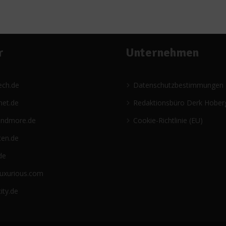
r
Unternehmen
ech.de
Datenschutzbestimmungen
net.de
Redaktionsbüro Derk Hober
andmore.de
Cookie-Richtlinie (EU)
ten.de
de
luxurious.com
ity.de