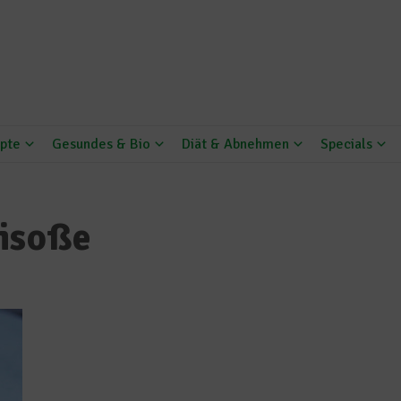
pte
Gesundes & Bio
Diät & Abnehmen
Specials
kisoße