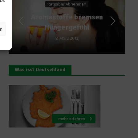
IDs
 Abnehmen
News
fe bremsen
Die Zahl der Woch
gefühl
en
25. September 2014
z 2012
Was isst Deutschland