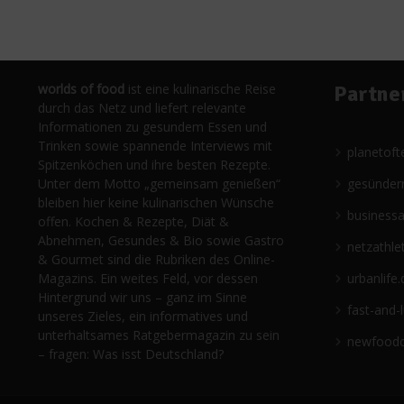
worlds of food
ist eine kulinarische Reise
Partne
durch das Netz und liefert relevante
Informationen zu gesundem Essen und
Trinken sowie spannende Interviews mit
planetoft
Spitzenköchen und ihre besten Rezepte.
Unter dem Motto „gemeinsam genießen“
gesünder
bleiben hier keine kulinarischen Wünsche
business
offen. Kochen & Rezepte, Diät &
Abnehmen, Gesundes & Bio sowie Gastro
netzathle
& Gourmet sind die Rubriken des Online-
Magazins. Ein weites Feld, vor dessen
urbanlife.
Hintergrund wir uns – ganz im Sinne
fast-and-
unseres Zieles, ein informatives und
unterhaltsames Ratgebermagazin zu sein
newfoodc
– fragen: Was isst Deutschland?