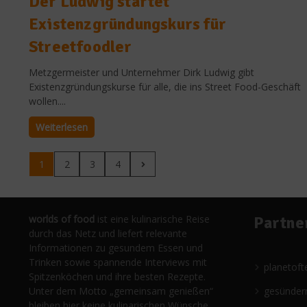
Der Ludwig startet
Existenzgründungskurs für
Streetfoodler
Metzgermeister und Unternehmer Dirk Ludwig gibt
Existenzgründungskurse für alle, die ins Street Food-Geschäft
wollen....
Weiterlesen
1
2
3
4
worlds of food
ist eine kulinarische Reise
Partne
durch das Netz und liefert relevante
Informationen zu gesundem Essen und
Trinken sowie spannende Interviews mit
planetoft
Spitzenköchen und ihre besten Rezepte.
Unter dem Motto „gemeinsam genießen“
gesünder
bleiben hier keine kulinarischen Wünsche