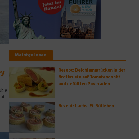
Meistgelesen
ey
Rezept: Deichlammrücken in der
Brotkruste auf Tomatenconfit
und gefüllten Poveraden
uble
hat
Rezept: Lachs-Ei-Röllchen