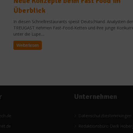
Neue Konzepte beim Fast Food im
Überblick
In diesen Schnellrestaurants speist Deutschland. Analysten der
TREUGAST nehmen Fast-Food-Ketten und ihre junge Konkurr
unter die Lupe....
Weiterlesen
r
Unternehmen
ech.de
Datenschutzbestimmungen
net.de
Redaktionsbüro Derk Hober