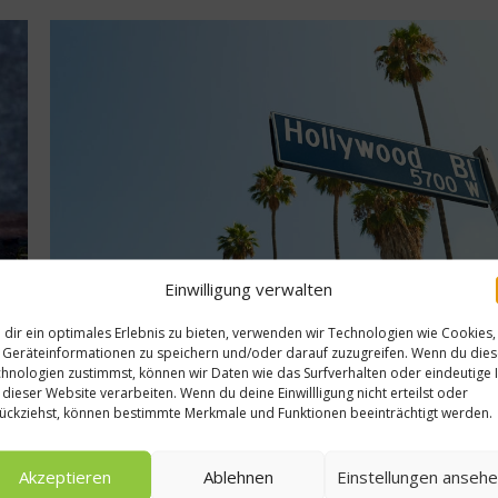
Der teuerste Weißwein
der Welt – Neuer
Rekordpreis
4. August 2011
Einwilligung verwalten
Kochbücher
dir ein optimales Erlebnis zu bieten, verwenden wir Technologien wie Cookies,
r
Los Angeles – Die Kultrezepte
Geräteinformationen zu speichern und/oder darauf zuzugreifen. Wenn du die
hnologien zustimmst, können wir Daten wie das Surfverhalten oder eindeutige 
 dieser Website verarbeiten. Wenn du deine Einwillligung nicht erteilst oder
el
Hollywood-Glanz und Nationen-Vielfalt für die Küche: „Los An
ückziehst, können bestimmte Merkmale und Funktionen beeinträchtigt werden.
age
– Die Kutrezepte“ liefert Trendrezepte und exklusive
Restauranttipps aus dem Melting Pot Los Angeles....
Akzeptieren
Ablehnen
Einstellungen anseh
Weiterlesen