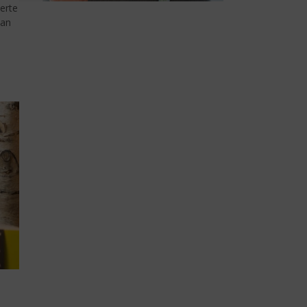
erte
 an