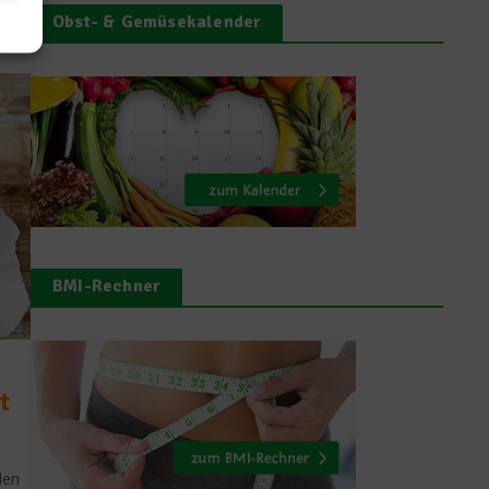
Obst- & Gemüsekalender
BMI-Rechner
t
den