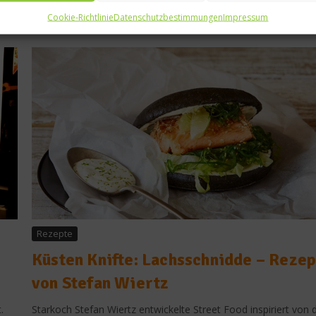
Cookie-Richtlinie
Datenschutzbestimmungen
Impressum
Rezepte
Küsten Knifte: Lachsschnidde – Rezep
von Stefan Wiertz
.
Starkoch Stefan Wiertz entwickelte Street Food inspiriert von 