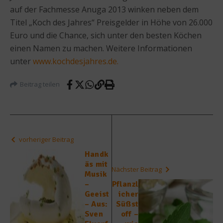
auf der Fachmesse Anuga 2013 winken neben dem
Titel „Koch des Jahres“ Preisgelder in Höhe von 26.000
Euro und die Chance, sich unter den besten Köchen
einen Namen zu machen. Weitere Informationen
unter
www.kochdesjahres.de.
Beitrag teilen
vorheriger Beitrag
Handk
äs mit
Nächster Beitrag
Musik
–
Pflanzl
Geeist
icher
– Aus:
Süßst
Sven
off –