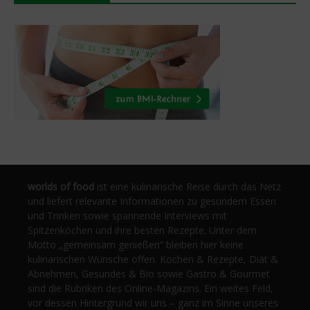
worlds of food
ist eine kulinarische Reise durch das Netz
und liefert relevante Informationen zu gesundem Essen
und Trinken sowie spannende Interviews mit
Spitzenköchen und ihre besten Rezepte. Unter dem
Motto „gemeinsam genießen“ bleiben hier keine
kulinarischen Wünsche offen. Kochen & Rezepte, Diät &
Abnehmen, Gesundes & Bio sowie Gastro & Gourmet
sind die Rubriken des Online-Magazins. Ein weites Feld,
vor dessen Hintergrund wir uns – ganz im Sinne unseres