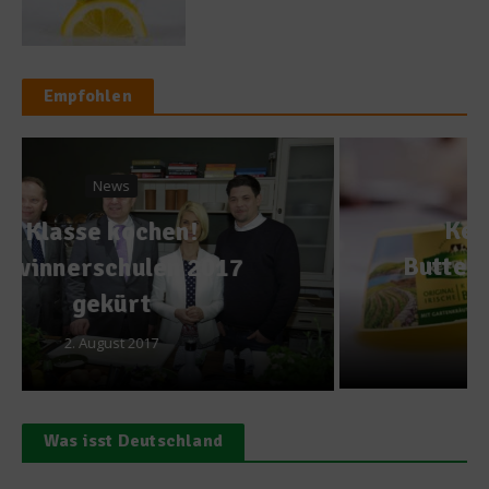
Empfohlen
Kochen & Rezepte
Kerrygold sucht den
Butterkönig – 2 Topfsets zu
gewinnen
15. April 2014
Was isst Deutschland