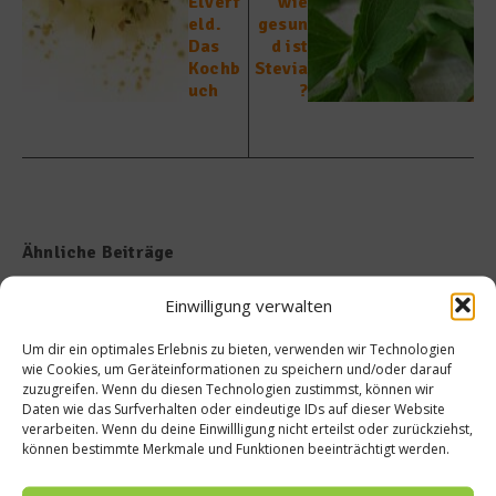
Elverf
wie
eld.
gesun
Das
d ist
Kochb
Stevia
uch
?
Ähnliche Beiträge
Einwilligung verwalten
Um dir ein optimales Erlebnis zu bieten, verwenden wir Technologien
wie Cookies, um Geräteinformationen zu speichern und/oder darauf
zuzugreifen. Wenn du diesen Technologien zustimmst, können wir
Daten wie das Surfverhalten oder eindeutige IDs auf dieser Website
verarbeiten. Wenn du deine Einwillligung nicht erteilst oder zurückziehst,
MAUI eröffnet neue
50 Best Discovery präsentiert
können bestimmte Merkmale und Funktionen beeinträchtigt werden.
Sommerterrasse im
globales Update 2026
Ludwigpalais
17. Juli 2026