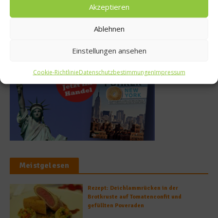
27. Juli 2026
Akzeptieren
Ablehnen
Buchtipp
Einstellungen ansehen
Cookie-Richtlinie
Datenschutzbestimmungen
Impressum
Meistgelesen
Rezept: Deichlammrücken in der
Brotkruste auf Tomatenconfit und
gefüllten Poveraden