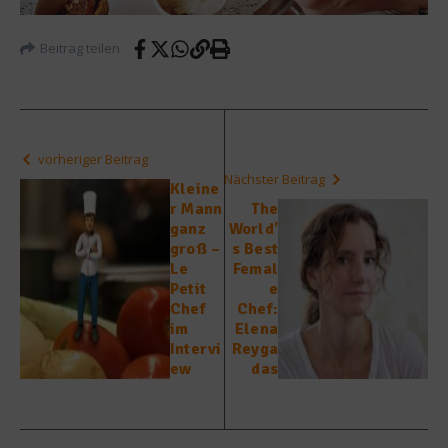
Beitrag teilen
vorheriger Beitrag
Nächster Beitrag
Kleine
r Mann
The
ganz
World’
groß –
s Best
Le
Femal
Petit
e
Chef
Chef:
im
Elena
Intervi
Reyga
ew
das