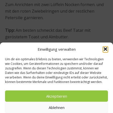
Zum Anrichten mit zwei Löffeln Nocken formen. und
mit den roten Zwiebelringen und der restlichen
Petersilie garnieren.
Tipp:
Am besten schmeckt das Beef Tatar mit
geröstetem Toast und Almbutter.
Einwilligung verwalten
Um dir ein optimales Erlebnis zu bieten, verwenden wir Technologien
wie Cookies, um Geräteinformationen zu speichern und/oder darauf
zuzugreifen. Wenn du diesen Technologien zustimmst, können wir
Daten wie das Surfverhalten oder eindeutige IDs auf dieser Website
verarbeiten. Wenn du deine Einwillligung nicht erteilst oder zurückziehst,
können bestimmte Merkmale und Funktionen beeinträchtigt werden.
Akzeptieren
Ablehnen