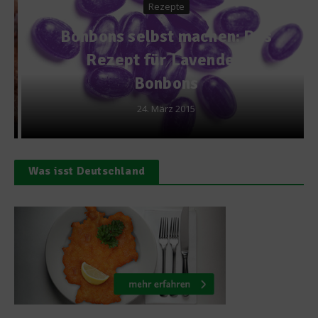
Rezepte
Bonbons selbst machen: Das
Rezept für Lavendel-
Bonbons
24. März 2015
Was isst Deutschland