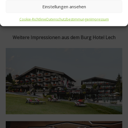
Guten Appetit!
Einstellungen ansehen
Alle weiteren Informationen zum BURG Hotel finden
Cookie-Richtlinie
Datenschutzbestimmungen
Impressum
Sie hier:
www.burghotel-lech.com
Weitere Impressionen aus dem Burg Hotel Lech