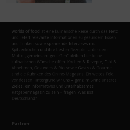
worlds of food
ist eine kulinarische Reise durch das Netz
und liefert relevante Informationen zu gesundem Essen
und Trinken sowie spannende Interviews mit
Spitzenköchen und ihre besten Rezepte. Unter dem
Motto „gemeinsam genießen“ bleiben hier keine
kulinarischen Wünsche offen. Kochen & Rezepte, Diät &
Abnehmen, Gesundes & Bio sowie Gastro & Gourmet
sind die Rubriken des Online-Magazins. Ein weites Feld,
vor dessen Hintergrund wir uns – ganz im Sinne unseres
Zieles, ein informatives und unterhaltsames
Ratgebermagazin zu sein – fragen: Was isst
Deutschland?
Partner