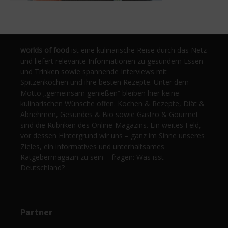
worlds of food
ist eine kulinarische Reise durch das Netz
und liefert relevante Informationen zu gesundem Essen
und Trinken sowie spannende Interviews mit
Spitzenköchen und ihre besten Rezepte. Unter dem
Motto „gemeinsam genießen“ bleiben hier keine
kulinarischen Wünsche offen. Kochen & Rezepte, Diät &
Abnehmen, Gesundes & Bio sowie Gastro & Gourmet
sind die Rubriken des Online-Magazins. Ein weites Feld,
vor dessen Hintergrund wir uns – ganz im Sinne unseres
Zieles, ein informatives und unterhaltsames
Ratgebermagazin zu sein – fragen: Was isst
Deutschland?
Partner