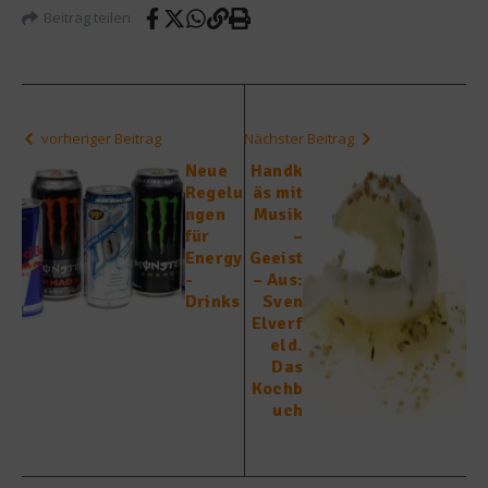
Beitrag teilen
vorheriger Beitrag
Nächster Beitrag
Neue
Handk
Regelu
äs mit
ngen
Musik
für
–
Energy
Geeist
-
– Aus:
Drinks
Sven
Elverf
eld.
Das
Kochb
uch