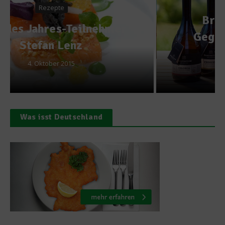
BraufactuM-Biere zu
Gegrilltem – Mit Rezept
und Gewinnspiel
12. Juni 2012
Was isst Deutschland