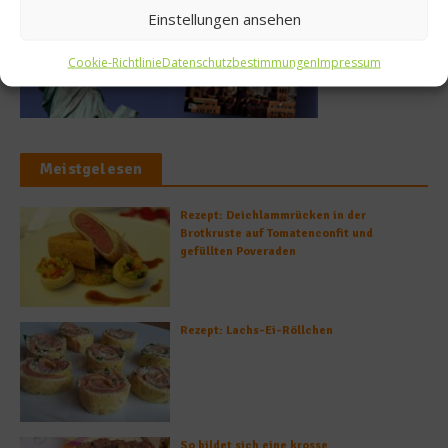
Einstellungen ansehen
Cookie-Richtlinie
Datenschutzbestimmungen
Impressum
Meistgelesen
Rezept: Deichlammrücken in der
Brotkruste auf Tomatenconfit und
gefüllten Poveraden
Rezept: Lachs-Ei-Röllchen
So bildet sich eine krosse