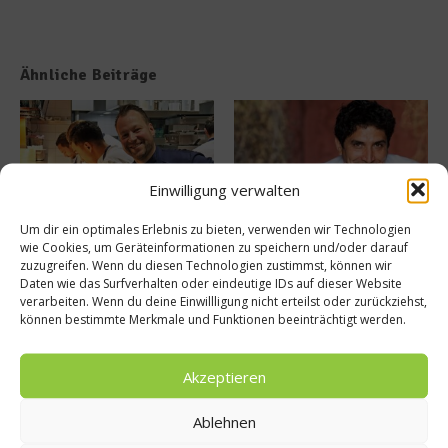
Ähnliche Beiträge
Einwilligung verwalten
Um dir ein optimales Erlebnis zu bieten, verwenden wir Technologien
wie Cookies, um Geräteinformationen zu speichern und/oder darauf
Buchvorstellung: Jan – Labor
Mirazur – Sterneküche
zuzugreifen. Wenn du diesen Technologien zustimmst, können wir
der Liebe
zwischen Himmel und Erde
Daten wie das Surfverhalten oder eindeutige IDs auf dieser Website
10. Juni 2025
26. Oktober 2024
verarbeiten. Wenn du deine Einwillligung nicht erteilst oder zurückziehst,
können bestimmte Merkmale und Funktionen beeinträchtigt werden.
Buchtipp
Akzeptieren
Ablehnen